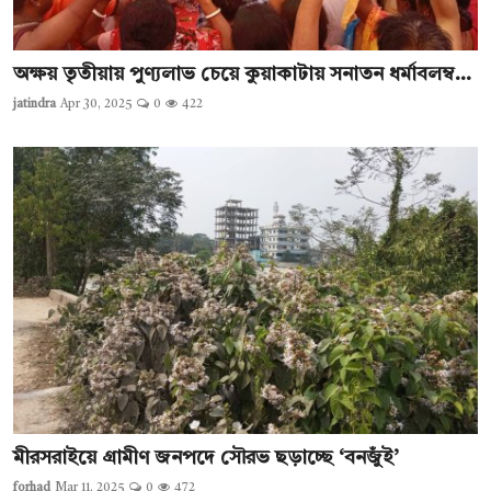
অক্ষয় তৃতীয়ায় পুণ্যলাভ চেয়ে কুয়াকাটায় সনাতন ধর্মাবলম্ব...
jatindra
Apr 30, 2025
0
422
মীরসরাইয়ে গ্রামীণ জনপদে সৌরভ ছড়াচ্ছে ‘বনজুঁই’
forhad
Mar 11, 2025
0
472