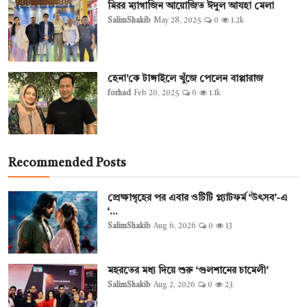
মিরর ম্যাগাজিন আয়োজিত ঈদুল আযহা মেলা
SalimShakib
May 28, 2025
0
1.2k
হেনা’কে টাঙ্গাইলে খুঁজে পেলেন বাপ্পারাজ
forhad
Feb 20, 2025
0
1.1k
Recommended Posts
প্রেক্ষাগৃহের পর এবার ওটিটি প্ল্যাটফর্ম ‘উৎসব’-এ
‘...
SalimShakib
Aug 6, 2026
0
13
মহরতের মধ্য দিয়ে শুরু ‘গুলশানের চামেলী’
SalimShakib
Aug 2, 2026
0
23