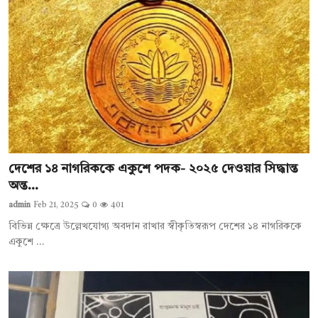
দেশের ১৪ নাগরিককে একুশে পদক- ২০২৫ দেওয়ার সিদ্ধান্ত
অন্ত...
admin
Feb 21, 2025
0
401
বিভিন্ন ক্ষেত্রে উল্লেখযোগ্য অবদান রাখার স্বীকৃতিস্বরূপ দেশের ১৪ নাগরিককে
একুশে ...