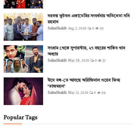
দরবস্ত ফুটবল একাডেমির সংবর্ধনায় অভিনেতা সনি
রহমান
SalimShakib
Aug 2, 2026
0
29
সংগ্রাম থেকে সুপারস্টার, ২৭ বছরের শাকিব খান
অধ্যায়
SalimShakib
May 28, 2026
0
31
ঈদে বঙ্গ-তে আসছে অরিজিনাল ওয়েব ফিল্ম
‘তাজমহল’
SalimShakib
May 21, 2026
0
94
Popular Tags