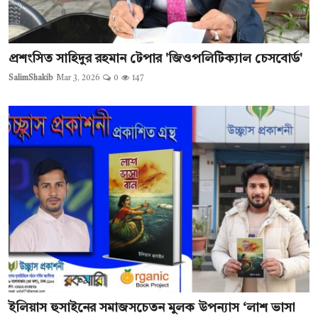
প্রশংসিত সাহিদুর রহমান টেপার 'জিওপলিটিক্যাল চেসবোর্ড'
SalimShakib
Mar 3, 2026
0
147
ইলিয়াস হুসাইনের সমাজসচেতন মুলক উপন্যাস ‘লাশ ভাসা