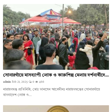
সোনারগাঁয়ে মাসব্যাপী লোক ও কারুশিল্প মেলায় দর্শনার্থীদে...
admin
Feb 21, 2025
0
466
নারায়ণগঞ্জ প্রতিনিধি, মোঃ তানসেন আবেদীনঃ নারায়ণগঞ্জের সোনারগাঁয়ে
বাংলাদেশ লোক ও...