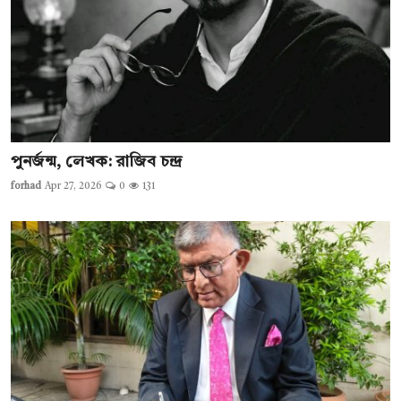
পুনর্জন্ম, লেখক: রাজিব চন্দ্র
forhad
Apr 27, 2026
0
131