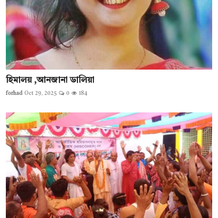
হিমালয় ,আনজানা ডালিয়া
forhad
Oct 29, 2025
0
184