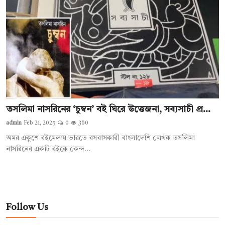
তসলিমা নাসরিনের ‘চুম্বন’ বই ঘিরে উত্তেজনা, সব্যসাচী প্র...
admin
Feb 21, 2025
0
360
অমর একুশে বইমেলায় ভারতে বসবাসকারী বাংলাদেশি লেখক তসলিমা
নাসরিনের একটি বইকে কেন্দ...
Follow Us