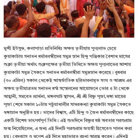
বিনোদন
বাণিজ্য
শিল্প ও সাহিত্য
মুন্সী ইউসুফ, কলাপাড়া প্রতিনিধিঃ অক্ষয় তৃতীয়ায় পুণ্যলাভ চেয়ে
জাতীয়
কুয়াকাটায় সনাতন ধর্মাবলম্বীদের সমুদ্র স্নান হিন্দু পঞ্জিকার বৈশাখ মাসের
রাজনীতি
শুক্লা তৃতীয়া অর্থাৎ শুক্লপক্ষের তৃতীয়া তিথিতে অক্ষয় পুণ্যলাভের আশায়
কুয়াকাটা সমুদ্র সৈকতে সনাতন ধর্মাবলম্বীরা সমুদ্রস্নান করেছে। বুধবার
Bangla
(৩০ এপ্রিল) সকাল থেকেই আন্তর্জাতিক হরিভাবনামৃত সংঘ ও আশ্রম এর
অক্ষয় তৃতীয়াব্রতম সনাতন ধর্ম্ম সম্মেলনের আয়োজনে ভোর ৫ টা থেকে
আহ্বানী, সমবেত প্রার্থনা, মঙ্গলঘাট স্থাপন, শ্রী শ্রী বিষ্ণু পূজা,গঙ্গা মায়ের
পূজা শেষে সকাল ১০টায় পটুয়াখালীর সাগরকন্যা কুয়াকাটা সমুদ্র সৈকতে
গঙ্গাস্নান অনুষ্ঠিত হয়। তাদের বিশ্বাস, এটি হিন্দু ও জৈন ধর্মাবলম্বীদের কাছে
একটি বিশেষ তাৎপর্যপূর্ণ তিথি। এই শুভদিনে বিষ্ণুর ষষ্ঠ অবতার পরশুরাম
জন্ম নিয়েছিলেন, এ জন্য এই দিনটি পরশুরাম জয়ন্তী হিসেবেও পালন করা
হয়। বেদব্যাস ও গণেশ এই দিনে মহাভারত রচনা আরম্ভ করেন। এদিনই