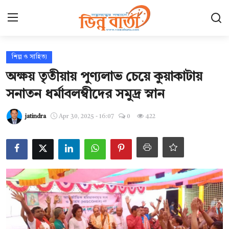
Login
Register
শিল্প ও সাহিত্য
অক্ষয় তৃতীয়ায় পুণ্যলাভ চেয়ে কুয়াকাটায়
হোম
সনাতন ধর্মাবলম্বীদের সমুদ্র স্নান
ছবি ঘর
jatindra
Apr 30, 2025 - 16:07
0
422
Contact
যোগাযোগ
আন্তর্জাতিক
খেলা
সারাদেশ