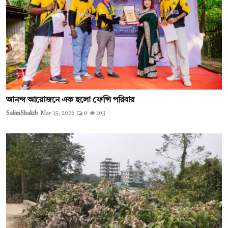
আনন্দ আয়োজনে এক হলো ফেন্সি পরিবার
SalimShakib
May 15, 2026
0
103