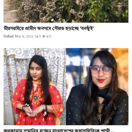
মীরসরাইয়ে গ্রামীণ জনপদে সৌরভ ছড়াচ্ছে ‘বনজুঁই’
forhad
Mar 11, 2025
0
471
কলকাতায় সম্মানিত হচ্ছেন বাংলাদেশের কথাসাহিত্যিক শাম্মী ...