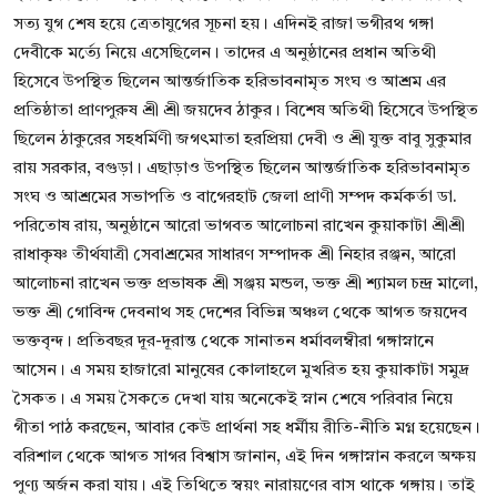
সত্য যুগ শেষ হয়ে ত্রেতাযুগের সূচনা হয়। এদিনই রাজা ভগীরথ গঙ্গা
দেবীকে মর্ত্যে নিয়ে এসেছিলেন। তাদের এ অনুষ্ঠানের প্রধান অতিথী
হিসেবে উপস্থিত ছিলেন আন্তর্জাতিক হরিভাবনামৃত সংঘ ও আশ্রম এর
প্রতিষ্ঠাতা প্রাণপুরুষ শ্রী শ্রী জয়দেব ঠাকুর। বিশেষ অতিথী হিসেবে উপস্থিত
ছিলেন ঠাকুরের সহধর্মিণী জগৎমাতা হরপ্রিয়া দেবী ও শ্রী যুক্ত বাবু সুকুমার
রায় সরকার, বগুড়া। এছাড়াও উপস্থিত ছিলেন আন্তর্জাতিক হরিভাবনামৃত
সংঘ ও আশ্রমের সভাপতি ও বাগেরহাট জেলা প্রাণী সম্পদ কর্মকর্তা ডা.
পরিতোষ রায়, অনুষ্ঠানে আরো ভাগবত আলোচনা রাখেন কুয়াকাটা শ্রীশ্রী
রাধাকৃষ্ণ তীর্থযাত্রী সেবাশ্রমের সাধারণ সম্পাদক শ্রী নিহার রঞ্জন, আরো
আলোচনা রাখেন ভক্ত প্রভাষক শ্রী সঞ্জয় মন্ডল, ভক্ত শ্রী শ্যামল চন্দ্র মালো,
ভক্ত শ্রী গোবিন্দ দেবনাথ সহ দেশের বিভিন্ন অঞ্চল থেকে আগত জয়দেব
ভক্তবৃন্দ। প্রতিবছর দূর-দূরান্ত থেকে সানাতন ধর্মাবলম্বীরা গঙ্গাস্নানে
আসেন। এ সময় হাজারো মানুষের কোলাহলে মুখরিত হয় কুয়াকাটা সমুদ্র
সৈকত। এ সময় সৈকতে দেখা যায় অনেকেই স্নান শেষে পরিবার নিয়ে
গীতা পাঠ করছেন, আবার কেউ প্রার্থনা সহ ধর্মীয় রীতি-নীতি মগ্ন হয়েছেন।
বরিশাল থেকে আগত সাগর বিশ্বাস জানান, এই দিন গঙ্গাস্নান করলে অক্ষয়
পুণ্য অর্জন করা যায়। এই তিথিতে স্বয়ং নারায়ণের বাস থাকে গঙ্গায়। তাই