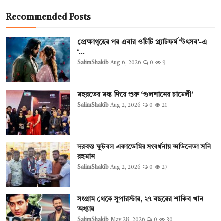
Recommended Posts
প্রেক্ষাগৃহের পর এবার ওটিটি প্ল্যাটফর্ম ‘উৎসব’-এ
‘...
SalimShakib
Aug 6, 2026
0
9
মহরতের মধ্য দিয়ে শুরু ‘গুলশানের চামেলী’
SalimShakib
Aug 2, 2026
0
21
দরবস্ত ফুটবল একাডেমির সংবর্ধনায় অভিনেতা সনি
রহমান
SalimShakib
Aug 2, 2026
0
27
সংগ্রাম থেকে সুপারস্টার, ২৭ বছরের শাকিব খান
অধ্যায়
SalimShakib
May 28, 2026
0
30