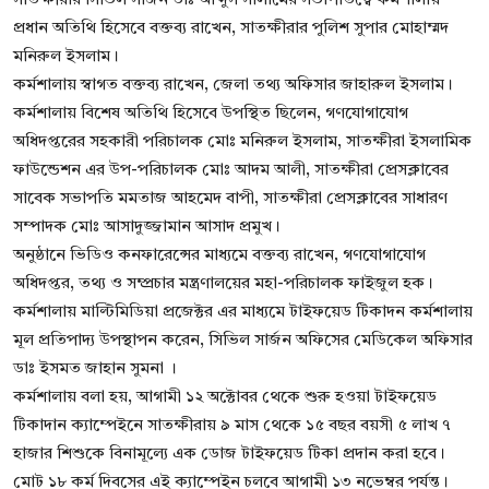
সাতক্ষীরার সিভিল সার্জন ডাঃ আব্দুস সালামের সভাপতিত্বে কর্মশালায়
প্রধান অতিথি হিসেবে বক্তব্য রাখেন, সাতক্ষীরার পুলিশ সুপার মোহাম্মদ
মনিরুল ইসলাম।
কর্মশালায় স্বাগত বক্তব্য রাখেন, জেলা তথ্য অফিসার জাহারুল ইসলাম।
কর্মশালায় বিশেষ অতিথি হিসেবে উপস্থিত ছিলেন, গণযোগাযোগ
অধিদপ্তরের সহকারী পরিচালক মোঃ মনিরুল ইসলাম, সাতক্ষীরা ইসলামিক
ফাউন্ডেশন এর উপ-পরিচালক মোঃ আদম আলী, সাতক্ষীরা প্রেসক্লাবের
সাবেক সভাপতি মমতাজ আহমেদ বাপী, সাতক্ষীরা প্রেসক্লাবের সাধারণ
সম্পাদক মোঃ আসাদুজ্জামান আসাদ প্রমুখ।
অনুষ্ঠানে ভিডিও কনফারেন্সের মাধ্যমে বক্তব্য রাখেন, গণযোগাযোগ
অধিদপ্তর, তথ্য ও সম্প্রচার মন্ত্রণালয়ের মহা-পরিচালক ফাইজুল হক।
কর্মশালায় মাল্টিমিডিয়া প্রজেক্টর এর মাধ্যমে টাইফয়েড টিকাদন কর্মশালায়
মূল প্রতিপাদ্য উপস্থাপন করেন, সিভিল সার্জন অফিসের মেডিকেল অফিসার
ডাঃ ইসমত জাহান সুমনা ।
কর্মশালায় বলা হয়, আগামী ১২ অক্টোবর থেকে শুরু হওয়া টাইফয়েড
টিকাদান ক্যাম্পেইনে সাতক্ষীরায় ৯ মাস থেকে ১৫ বছর বয়সী ৫ লাখ ৭
হাজার শিশুকে বিনামূল্যে এক ডোজ টাইফয়েড টিকা প্রদান করা হবে।
মোট ১৮ কর্ম দিবসের এই ক্যাম্পেইন চলবে আগামী ১৩ নভেম্বর পর্যন্ত।