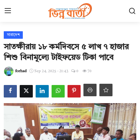
Login
Register
সারাদেশ
সাতক্ষীরায় ১৮ কর্মদিবসে ৫ লাখ ৭ হাজার
হোম
শিশু বিনামূল্যে টাইফয়েড টিকা পাবে
Contact
forhad
Sep 24, 2025 - 21:43
0
70
যোগাযোগ
ছবি ঘর
আন্তর্জাতিক
খেলা
সারাদেশ