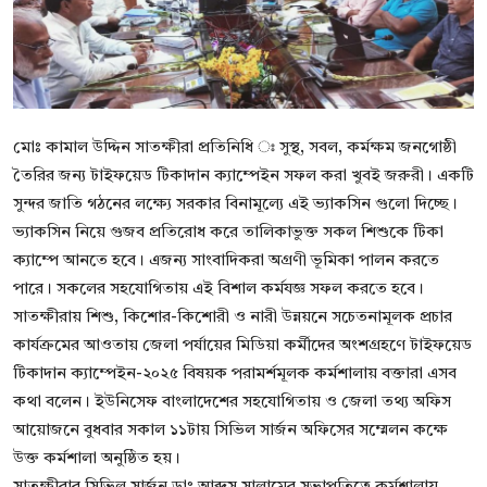
বিনোদন
বাণিজ্য
শিল্প ও সাহিত্য
মোঃ কামাল উদ্দিন সাতক্ষীরা প্রতিনিধি ঃ সুস্থ, সবল, কর্মক্ষম জনগোষ্ঠী
জাতীয়
তৈরির জন্য টাইফয়েড টিকাদান ক্যাম্পেইন সফল করা খুবই জরুরী। একটি
সুন্দর জাতি গঠনের লক্ষ্যে সরকার বিনামূল্যে এই ভ্যাকসিন গুলো দিচ্ছে।
রাজনীতি
ভ্যাকসিন নিয়ে গুজব প্রতিরোধ করে তালিকাভুক্ত সকল শিশুকে টিকা
ক্যাম্পে আনতে হবে। এজন্য সাংবাদিকরা অগ্রণী ভূমিকা পালন করতে
Bangla
পারে। সকলের সহযোগিতায় এই বিশাল কর্মযজ্ঞ সফল করতে হবে।
সাতক্ষীরায় শিশু, কিশোর-কিশোরী ও নারী উন্নয়নে সচেতনামূলক প্রচার
কার্যক্রমের আওতায় জেলা পর্যায়ের মিডিয়া কর্মীদের অংশগ্রহণে টাইফয়েড
টিকাদান ক্যাম্পেইন-২০২৫ বিষয়ক পরামর্শমূলক কর্মশালায় বক্তারা এসব
কথা বলেন। ইউনিসেফ বাংলাদেশের সহযোগিতায় ও জেলা তথ্য অফিস
আয়োজনে বুধবার সকাল ১১টায় সিভিল সার্জন অফিসের সম্মেলন কক্ষে
উক্ত কর্মশালা অনুষ্ঠিত হয়।