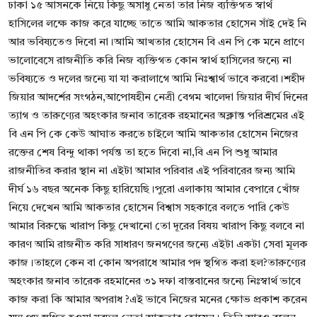
ঢাকা ১৫ আসনকে নিয়ে কিছু অসাধু নেতা তার নিজ ব্যক্তিগত স্বার্থ
হাসিলের লক্ষে কাজ করে যাচ্ছে তাতে আমি আকতার হোসেন সাঁই দেই নি
আর ভবিষ্যতেও দিবো না।আমি আখতার হোসেন বি এন পি কে মনে প্রাণে
ভালোবেসে রাজনীতি করি নিজ ব্যক্তিগত কোন স্বার্থ হাসিলের জন্যে না
ভবিষ্যতে ও দলের জন্যে যা যা করালাগে আমি নিঃশ্বার্থ ভাবে করবো।শহীদ
জিয়ার আদর্শের সংগঠন,আপোষহীন নেত্রী বেগম খালেদা জিয়ার দীর্ঘ দিনের
ত্যাগ ও তারুণ্যের অহংকার জনাব তারেক রহমানের অক্লান্ত পরিশ্রমের এই
বি এন পি কে কেউ আঘাত করতে চাইলে আমি আকতার হোসেন নিজের
রক্তের শেষ বিন্দু থাকা পর্যন্ত তা হতে দিবো না,বি এন পি শুধু আমার
রাজনীতির করার স্থান না এইটা আমার পরিবার এই পরিবারের জন্য আমি
দীর্ঘ ১৬ বছর অনেক কিছু হারিয়েছি।পুরো এলাকায় আমার বেপারে খোঁজ
নিয়ে দেখেন আমি আকতার হোসেন বিশ্বাস সহকারে বলতে পারি কেউ
আমার বিরুদ্ধে খারাপ কিছু দেখানো তো দূরের বিষয় খারাপ কিছু বলবে না
কারণ আমি রাজনীত করি সাধারণ জনগণের জন্যে এইটা একটা সেবা মূলক
কাজ।তাহলে কেন বা কোন অপরাধে আমার পদ স্থগিত করা হল?তারুণ্যের
অহংকার জনাব তারেক রহমানের ৩১ দফা বাস্তবানের জন্যে নিঃস্বার্থ ভাবে
কাজ করা কি আমার অপরাধ ?এই ভাবে নিজের মনের ক্ষোভ প্রকাশ করেন