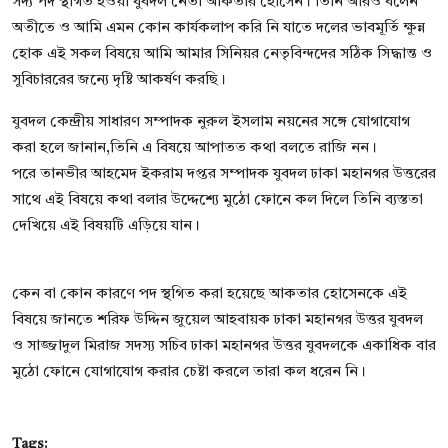
সদ্য পদ স্থগিত হওয়া যুবদল নেতা আকতার হোসেন। তিনি আরও বলেন
অতীতে ও আমি এমন কোন কার্যকলাপ করি নি যাতে দলের ভাবমূর্তি ক্ষুন্ন
হোক এই সকল বিষয়ে আমি আমার সিনিয়র নেতৃবিন্দদের সঠিক সিদ্ধান্ত ও
সুবিচাররের জন্যে দৃষ্টি আকর্ষণ করছি।
যুবদল কেন্দ্রীয় সাধারণ সম্পাদক নুরুল ইসলাম নয়নের সঙ্গে যোগাযোগ
করা হলে জানান,তিনি এ বিষয়ে আপাতত কথা বলতে রাজি নন।
পরে তানভীর আহমেদ ইকরাম দপ্তর সম্পাদক যুবদল ঢাকা মহানগর উত্তরের
সাথে এই বিষয়ে কথা বলার উদ্দেশ্যে মুঠো ফোনে কল দিলে তিনি ব্যস্ততা
দেখিয়ে এই বিষয়টি এড়িয়ে যান।
কেন বা কোন কারণে পদ স্থগিত করা হয়েছে আকতার হোসেনকে এই
বিষয়ে জানতে শরিফ উদ্দিন জুয়েল আহবায়ক ঢাকা মহানগর উত্তর যুবদল
ও সাজ্জাদুল মিরাজ সদস্য সচিব ঢাকা মহানগর উত্তর যুবদলকে একাধিক বার
মুঠো ফোনে যোগাযোগ করার চেষ্টা করলে তারা কল ধরেন নি।
Tags: