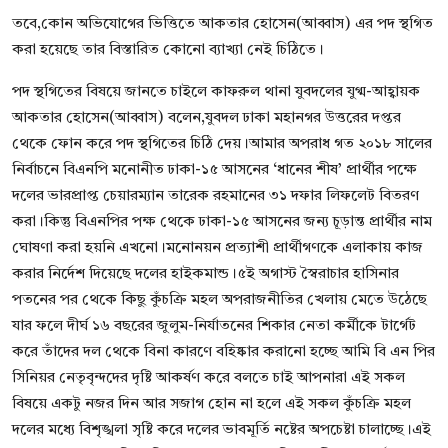
তবে,কোন অভিযোগের ভিত্তিতে আকতার হোসেন(আব্বাস) এর পদ স্থগিত
করা হয়েছে তার বিস্তারিত কোনো ব্যাখ্যা নেই চিঠিতে।
পদ স্থগিতের বিষয়ে জানতে চাইলে কাফরুল থানা যুবদলের যুগ্ম-আহ্বায়ক
আকতার হোসেন(আব্বাস) বলেন,যুবদল ঢাকা মহানগর উত্তরের দপ্তর
থেকে ফোন করে পদ স্থগিতের চিঠি দেয়।আমার অপরাধ গত ২০১৮ সালের
নির্বাচনে বিএনপি মনোনীত ঢাকা-১৫ আসনের ‘ধানের শীষ’ প্রার্থীর পক্ষে
দলের ভারপ্রাপ্ত চেয়ারম্যান তারেক রহমানের ৩১ দফার লিফলেট বিতরণ
করা।কিন্তু বিএনপির পক্ষ থেকে ঢাকা-১৫ আসনের জন্য চূড়ান্ত প্রার্থীর নাম
ঘোষণা করা হয়নি এখনো।মনোনয়ন প্রত্যাশী প্রার্থীগণকে এলাকায় কাজ
করার নির্দেশ দিয়েছে দলের হাইকমান্ড।৫ই অগাস্ট স্বৈরাচার হাসিনার
পতনের পর থেকে কিছু কুঁচক্রি মহল অপরাজনীতির খেলায় মেতে উঠেছে
যার ফলে দীর্ঘ ১৬ বছরের জুলুম-নির্যাতনের শিকার নেতা কর্মীকে টার্গেট
করে তাঁদের দল থেকে বিনা কারণে বহিষ্কার করানো হচ্ছে আমি বি এন পির
সিনিয়র নেতৃবৃন্দদের দৃষ্টি আকর্ষণ করে বলতে চাই আপনারা এই সকল
বিষয়ে একটু নজর দিন আর সজাগ হোন না হলে এই সকল কুঁচক্রি মহল
দলের মধ্যে বিশৃঙ্খলা সৃষ্টি করে দলের ভাবমূর্তি নষ্টের অপচেষ্টা চালাচ্ছে।এই