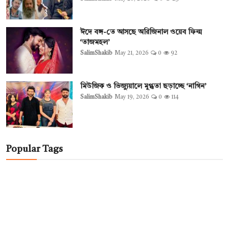
ঈদে বঙ্গ-তে আসছে অরিজিনাল ওয়েব ফিল্ম
‘তাজমহল’
SalimShakib
May 21, 2026
0
92
মিউজিক ও ভিজ্যুয়ালে মুগ্ধতা ছড়াচ্ছে ‘নাগিন’
SalimShakib
May 19, 2026
0
114
Popular Tags