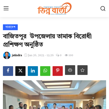
Login
Register
সারাদেশ
বাজিতপুর উপজেলায় তামাক বিরোধী
হোম
প্রশিক্ষণ অনুষ্ঠিত
Contact
jatindra
Jun 26, 2025 - 15:26
0
100
যোগাযোগ
ছবি ঘর
আন্তর্জাতিক
খেলা
সারাদেশ