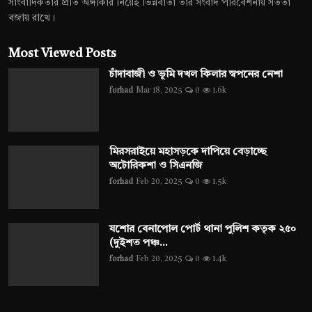
সাংবাদিকতার প্রতি অঙ্গীকার নিয়েই ভিন্নবার্তা তার সংবাদ পরিবেশনায় সততা
বজায় রাখে।
Most Viewed Posts
চাঁদাবাজী ও ভূমি দখল কিলার স্বপনের নেশা
forhad
Mar 18, 2025
0
1.6k
মিরসরাইয়ে মহাসড়কে দাপিয়ে বেড়াচ্ছে
অটোরিকশা ও সিএনজি
forhad
Feb 20, 2025
0
1.5k
যশোর বেনাপোল পোর্ট থানা পুলিশ কতৃক ২৫০
(দুইশত পঞ্চ...
forhad
Feb 20, 2025
0
1.4k