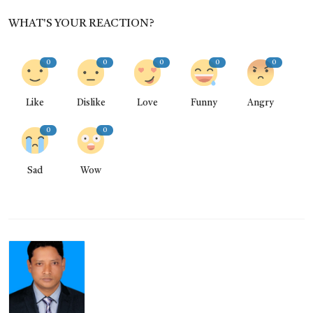
WHAT'S YOUR REACTION?
0
0
0
0
0
Like
Dislike
Love
Funny
Angry
0
0
Sad
Wow