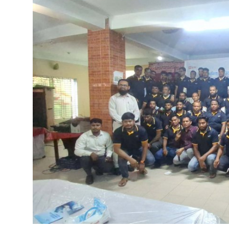
বিনোদন
বাণিজ্য
শিল্প ও সাহিত্য
জাতীয়
রাজনীতি
Bangla