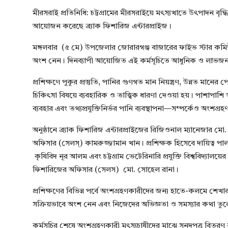
মীরসরাই প্রতিনিধি: চট্টগ্রামের মীরসরাইয়ে মৎস্যখাতে উৎপাদন বৃদ্ধি 
আয়োজন করেছে ব্র্যাক ফিশারিজ এন্টারপ্রাইজ।
মঙ্গলবার (৫ মে) উপজেলার জোরারগঞ্জ বাজারের ফাইভ স্টার কমিউনিটি
অংশ নেন। দিনব্যাপী আয়োজিত এই কর্মসূচিতে আধুনিক ও লাভজনক 
প্রশিক্ষণে পুকুর প্রস্তুতি, পানির গুণগত মান নিয়ন্ত্রণ, উন্নত মানে
চিকিৎসা বিষয়ে ব্যবহারিক ও তাত্ত্বিক ধারণা দেওয়া হয়। পাশাপাশি
ব্যবহার এবং তথ্যপ্রযুক্তিনির্ভর পানি ব্যবস্থাপনা—সম্পর্কেও অংশ
অনুষ্ঠানে ব্র্যাক ফিশারিজ এন্টারপ্রাইজের রিজিওনাল ম্যানেজার মো. সা
অফিসার (সেলস্) কামরুজ্জামান খান। প্রশিক্ষক হিসেবে দায়িত্ব পা
কৃষিবিদ নূর আলম এবং চট্টগ্রাম ভেটেরিনারি প্রযুক্তি বিশ্ববিদ্যালয়
ফিশারিজের অফিসার (সেলস) মো. সোহেল রানা।
প্রশিক্ষণের বিভিন্ন পর্বে অংশগ্রহণকারীদের জন্য হাতে-কলমে শেখা
সক্রিয়ভাবে অংশ নেন এবং নিজেদের অভিজ্ঞতা ও সমস্যার কথা তু
কর্মসূচির শেষে অংশগ্রহণকারী মৎস্যচাষীদের মাঝে সনদপত্র বিতরণ