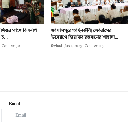
তা শিশুর পাশে বিএনপি
জামালপুরে আইনজীবী ফোরামের
চ...
উদ্যোগে জিয়াউর রহমানের শাহাদা...
0
30
forhad
Jun 1, 2025
0
115
Email