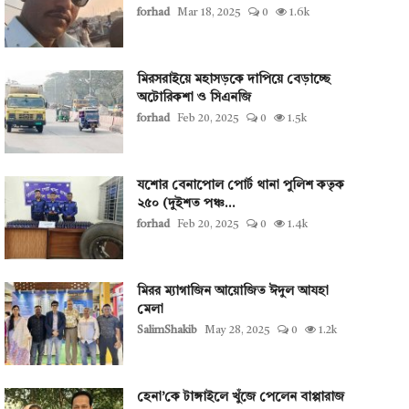
forhad
Mar 18, 2025
0
1.6k
মিরসরাইয়ে মহাসড়কে দাপিয়ে বেড়াচ্ছে
অটোরিকশা ও সিএনজি
forhad
Feb 20, 2025
0
1.5k
যশোর বেনাপোল পোর্ট থানা পুলিশ কতৃক
২৫০ (দুইশত পঞ্চ...
forhad
Feb 20, 2025
0
1.4k
মিরর ম্যাগাজিন আয়োজিত ঈদুল আযহা
মেলা
SalimShakib
May 28, 2025
0
1.2k
হেনা’কে টাঙ্গাইলে খুঁজে পেলেন বাপ্পারাজ