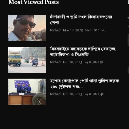
Most Viewed Posts
চাঁদাবাজী ও ভূমি দখল কিলার স্বপনের
নেশা
forhad
Mar 18, 2025
0
1.6k
মিরসরাইয়ে মহাসড়কে দাপিয়ে বেড়াচ্ছে
অটোরিকশা ও সিএনজি
forhad
Feb 20, 2025
0
1.5k
যশোর বেনাপোল পোর্ট থানা পুলিশ কতৃক
২৫০ (দুইশত পঞ্চ...
forhad
Feb 20, 2025
0
1.4k