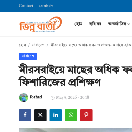
Contact
যোগাযোগ
হোম
ছবি ঘর
আন্তর্জাতিক
Login
Register
হোম
সারাদেশ
মীরসরাইয়ে মাছের অধিক ফলন ও লাভজনক চাষে ব্র্যাক 
হোম
সারাদেশ
Contact
মীরসরাইয়ে মাছের অধিক ফল
যোগাযোগ
ফিশারিজের প্রশিক্ষণ
ছবি ঘর
forhad
May 5, 2026 - 20:18
আন্তর্জাতিক
খেলা
সারাদেশ