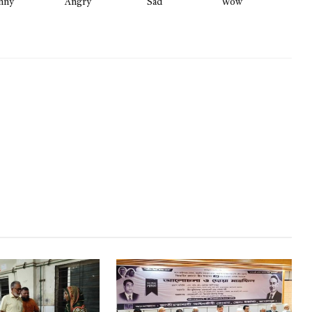
nny
Angry
Sad
Wow