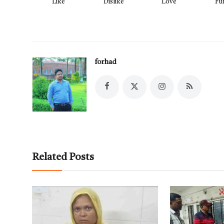
Like
Dislike
Love
Fu
forhad
Related Posts