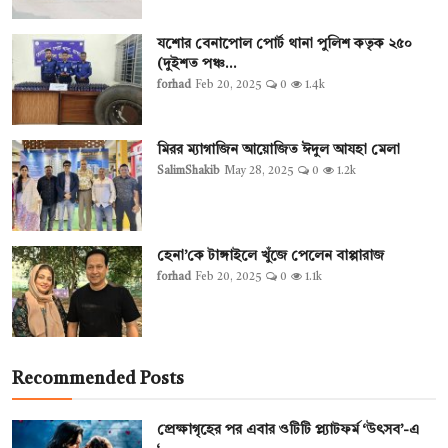
যশোর বেনাপোল পোর্ট থানা পুলিশ কতৃক ২৫০
(দুইশত পঞ্চ...
forhad
Feb 20, 2025
0
1.4k
মিরর ম্যাগাজিন আয়োজিত ঈদুল আযহা মেলা
SalimShakib
May 28, 2025
0
1.2k
হেনা’কে টাঙ্গাইলে খুঁজে পেলেন বাপ্পারাজ
forhad
Feb 20, 2025
0
1.1k
Recommended Posts
প্রেক্ষাগৃহের পর এবার ওটিটি প্ল্যাটফর্ম ‘উৎসব’-এ