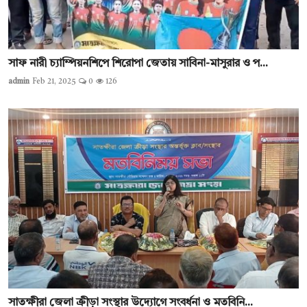
সাফ নারী চ্যাম্পিয়নশিপে শিরোপা জেতায় সাবিনা-মাসুরার ও প...
admin
Feb 21, 2025
0
126
সাতক্ষীরা জেলা ক্রীড়া সংস্থার উদ্যোগে সংবর্ধনা ও মতবিনি...