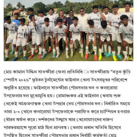
বিনোদন
বাণিজ্য
শিল্প ও সাহিত্য
জাতীয়
রাজনীতি
মোঃ কামাল উদ্দিন সাতক্ষীরা জেলা প্রতিনিধি ঃ সাতক্ষীরায় “নতুন কুঁড়ি
Bangla
স্পোর্টস ২০২৬” ফুটবল টুর্নামেন্টের ফাইনাল খেলা উৎসবমুখর পরিবেশে
অনুষ্ঠিত হয়েছে। ফাইনালে সাতক্ষীরা পৌরসভার দল ও কলারোয়া
উপজেলার দল মুখোমুখি হয়। রোমাঞ্চকর এই ফাইনাল খেলায় শুরু
থেকেই আক্রমণাত্মক খেলা উপহার দেয় পৌরসভার দল। নির্ধারিত সময়ে
তারা ২-০ গোলে কলারোয়া উপজেলাকে পরাজিত করে চ্যাম্পিয়ন হওয়ার
গৌরব অর্জন করে। দর্শকদের উচ্ছ্বাস আর খেলোয়াড়দের দারুণ
পারফরম্যান্সে পুরো মাঠ ছিল প্রাণবন্ত। খেলায় প্রধান অতিথি হিসেবে
উপস্থিত ছিলেন সাতক্ষীরা পৌরসভার প্রধান নির্বাহী কর্মকর্তা মোঃ