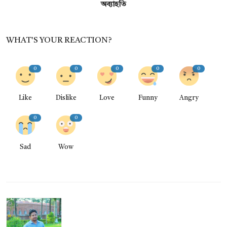
অব্যাহতি
WHAT'S YOUR REACTION?
0
0
0
0
0
Like
Dislike
Love
Funny
Angry
0
0
Sad
Wow