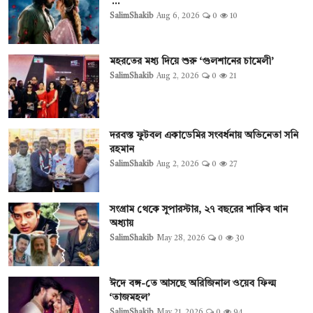
‘...
SalimShakib
Aug 6, 2026
0
10
মহরতের মধ্য দিয়ে শুরু ‘গুলশানের চামেলী’
SalimShakib
Aug 2, 2026
0
21
দরবস্ত ফুটবল একাডেমির সংবর্ধনায় অভিনেতা সনি
রহমান
SalimShakib
Aug 2, 2026
0
27
সংগ্রাম থেকে সুপারস্টার, ২৭ বছরের শাকিব খান
অধ্যায়
SalimShakib
May 28, 2026
0
30
ঈদে বঙ্গ-তে আসছে অরিজিনাল ওয়েব ফিল্ম
‘তাজমহল’
SalimShakib
May 21, 2026
0
94