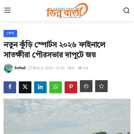
Login
Register
খেলা
নতুন কুঁড়ি স্পোর্টস ২০২৬ ফাইনালে
হোম
সাতক্ষীরা পৌরসভার দাপুটে জয়
ছবি ঘর
forhad
May 5, 2026 - 21:40
0
119
Contact
যোগাযোগ
আন্তর্জাতিক
খেলা
সারাদেশ