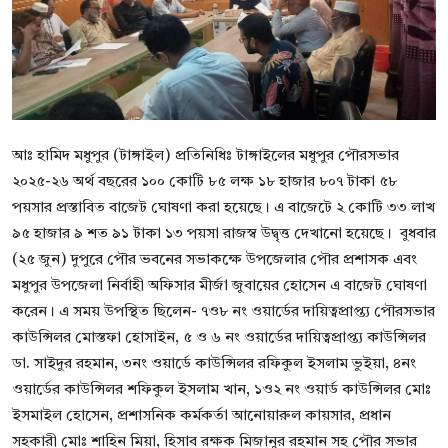
বিনোদন
বাণিজ্য
শিল্প ও সাহিত্য
আঃ হামিদ মধুপুর (টাঙ্গাইল) প্রতিনিধিঃ টাঙ্গাইলের মধুপুর পৌরসভার
জাতীয়
২০২৫-২৬ অর্থ বছরের ১০০ কোটি ৮৫ লক্ষ ১৮ হাজার ৮০৭ টাকা ৫৮
রাজনীতি
পয়সার প্রস্তাবিত বাজেট ঘোষণা করা হয়েছে। এ বাজেটে ২ কোটি ৩৩ লাখ
৯৫ হাজার ৯ শত ৯১ টাকা ১৩ পয়সা রাজস্ব উদ্বৃত্ত দেখানো হয়েছে। ‎ বুধবার
Bangla
(২৫ জুন) দুপুরে পৌর ভবনের সভাকক্ষে উপজেলার পৌর প্রশাসক এবং
মধুপুর উপজেলা নির্বাহী অফিসার মীর্জা জুবায়ের হোসেন এ বাজেট ঘোষণা
করেন। ‎এ সময় উপস্থিত ছিলেন- ৭ও৮ নং ওয়ার্ডের দায়িত্বপ্রাপ্ত্য পৌরসভার
কাউন্সিলর মোস্তফা হোসাইন, ৫ ও ৬ নং ওয়ার্ডের দায়িত্বপ্রাপ্ত্য কাউন্সিলর
ডা. সাইদুর রহমান, ৩নং ওয়ার্ডে কাউন্সিলর রফিকুল ইসলাম ভুইয়া, ৪নং
ওয়ার্ডের কাউন্সিলর শফিকুল ইসলাম খান, ১ও২ নং ওয়ার্ড কাউন্সিলর মোঃ
ইসমাইল হোসেন, প্রশাসনিক কর্মকর্তা আনোয়ারুল কায়সার, প্রধান
সহকারী মোঃ শাহিন মিয়া, হিসাব রক্ষক মিজানুর রহমান সহ পৌর সভার