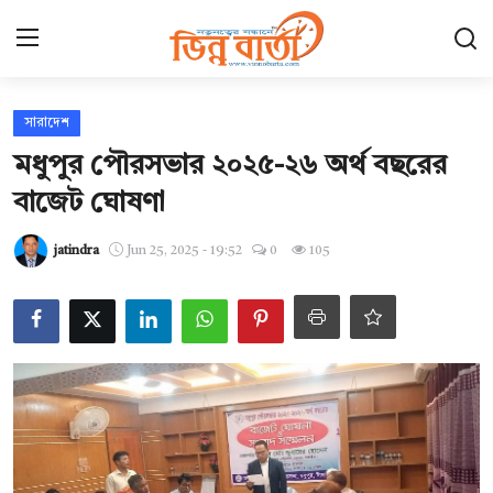
Login
Register
সারাদেশ
‎মধুপুর পৌরসভার ২০২৫-২৬ অর্থ বছরের
হোম
বাজেট ঘোষণা
Contact
jatindra
Jun 25, 2025 - 19:52
0
105
যোগাযোগ
ছবি ঘর
আন্তর্জাতিক
খেলা
সারাদেশ