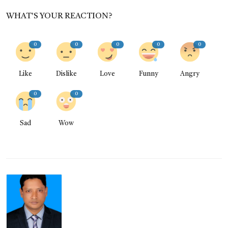
WHAT'S YOUR REACTION?
0
0
0
0
0
Like
Dislike
Love
Funny
Angry
0
0
Sad
Wow