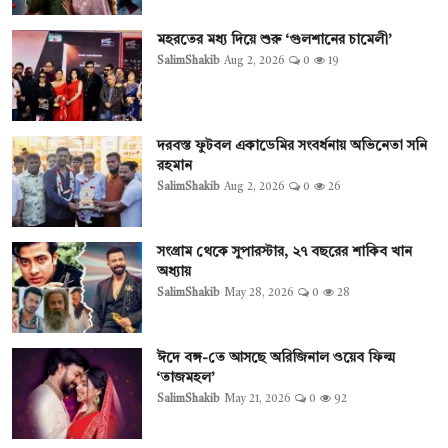
মহরতের মধ্য দিয়ে শুরু ‘গুলশানের চামেলী’
SalimShakib
Aug 2, 2026
0
19
দরবস্ত ফুটবল একাডেমির সংবর্ধনায় অভিনেতা সনি
রহমান
SalimShakib
Aug 2, 2026
0
26
সংগ্রাম থেকে সুপারস্টার, ২৭ বছরের শাকিব খান
অধ্যায়
SalimShakib
May 28, 2026
0
28
ঈদে বঙ্গ-তে আসছে অরিজিনাল ওয়েব ফিল্ম
‘তাজমহল’
SalimShakib
May 21, 2026
0
92