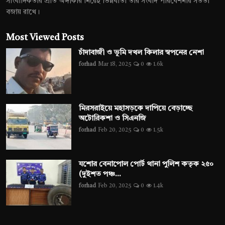
সাংবাদিকতার প্রতি অঙ্গীকার নিয়েই ভিন্নবার্তা তার সংবাদ পরিবেশনায় সততা
বজায় রাখে।
Most Viewed Posts
চাঁদাবাজী ও ভূমি দখল কিলার স্বপনের নেশা
forhad
Mar 18, 2025
0
1.6k
মিরসরাইয়ে মহাসড়কে দাপিয়ে বেড়াচ্ছে
অটোরিকশা ও সিএনজি
forhad
Feb 20, 2025
0
1.5k
যশোর বেনাপোল পোর্ট থানা পুলিশ কতৃক ২৫০
(দুইশত পঞ্চ...
forhad
Feb 20, 2025
0
1.4k