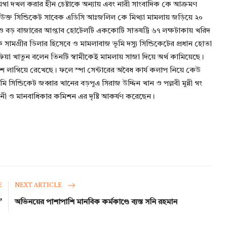
 দখল করার হীন চেষ্টাকে অন্যায় এবং নারী সাংবাদিক কে আক্রমণ
ন। উক্ত সিন্ডিকেট সাবেক এডিসি আঃজলিল কে মিথ্যা মামলায় জড়িয়ে ২০
নে ও বড় বাজারের আপ্তাব হোটেলটি এককোটি সাতষট্টি ৬৭ লক্ষটাকায় খরিদ
্রীর ডিলার হিসেবে ও মামলাবাজ ভূমি দস্যু সিন্ডিকেটের প্রধান হোতা
ফিয়া খাতুন বলেন তিনটি স্বামীকেই মামলায় সাজা দিয়ে অর্থ কামিয়েছে।
াশে লাগিয়ে রেখেছে। ফলে স্পা সেন্টারের অবৈধ কার্য কলাপ নিয়ে কেউ
সিন্ডিকেট জব্বার খানের বড়পুএ সিরাজ উদ্দিন খান ও পল্লবী মুন্নী গং
াহিনী ও মানবাধিকার কমিশন এর দৃষ্টি আকর্ষণ করেছেন।
E
NEXT ARTICLE
’
অভিনয়ের পাশাপাশি মানবিক কর্মকাণ্ডে ব্যস্ত সনি রহমান