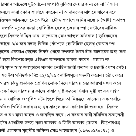
রম্যান আদেশে দুইবোনের সম্পওি বুঝিয়ে দেয়ার জন্য জেলা লিগ্যাল
করলে তারা কোন শালিসে বসবেন না আদালতের মাধ্যমে যাবেন বলে
াক্তিগত আক্রমণে মেতে উঠে। চৌদ্দ শতাংশ জমির মধ্যে ৮ (আট) শতাংশ
্প্রতি মৃতের কন্যা হোলিষ্টিক হেলথ্ কেয়ার স্পা সেন্টারের মালিক
 ছেলে সিরাজ উদ্দিন খান, সার্ভেয়ার মোঃ আব্দুল আউয়াল ( ভূবিরচরের
 আরো ৪/৫ জন সদস্য বিভিন্ন কৌশলে হোলিষ্টিক হেলথ্ কেয়ার স্পা
 খাতুনের একমাএ ছেলের নিকট থেকে দশলক্ষ টাকা চাঁদা আদায়ের জন্য তার
 বাদী হয়ে কিশোরগন্জ এডিএম আদালতে মামলা করেন। মামলা নং
ী সূমন স্ব স্ব অবস্হানে থাকার নোটিশ জারী করলে ও চক্রটি থেমে নেই।
র সহ উপ পরিদর্শক নিঃ ২৬/৫/২৫ নোটিশমূলে সতর্কী করেন। হঠাৎ করে
ত আরও কিছু প্রতারক শ্রেণির লোক নিয়ে সারওয়ারের জায়গা দখল করে
 নিয়ে সারওয়ার কাজে বাধার সৃষ্টি করলে সিরাজ মুন্নী গং এর সহিত
াংবাদিক ও পুলিশ ঘটনাস্থলে গিয়ে তা নিয়ন্ত্রণে আনেন। এক পর্যায়ে
ে ভিডিও ডিলিট করার জন্য ঘুষ সাধলে কথা-কাটাকাটি শুরু হয়। সিরাজ
ঁত ও নখ দ্বারা আহত ও লান্ছিত করে। এ ঘটনায় নারী সমিতির সভানেত্রী
ষ্টের প্রাথমিক সদস্য পান্না আক্তার ও লিলি আক্তার দোলন , কিশোরগঞ্জ
াখালী এলাকার স্হানীয় বাসিন্দা মোঃ শাহজাহান (০১৬০০১৪০২৪২) ও