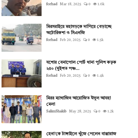
forhad
Mar 18, 2025
0
1.6k
মিরসরাইয়ে মহাসড়কে দাপিয়ে বেড়াচ্ছে
অটোরিকশা ও সিএনজি
forhad
Feb 20, 2025
0
1.5k
যশোর বেনাপোল পোর্ট থানা পুলিশ কতৃক
২৫০ (দুইশত পঞ্চ...
forhad
Feb 20, 2025
0
1.4k
মিরর ম্যাগাজিন আয়োজিত ঈদুল আযহা
মেলা
SalimShakib
May 28, 2025
0
1.2k
হেনা’কে টাঙ্গাইলে খুঁজে পেলেন বাপ্পারাজ