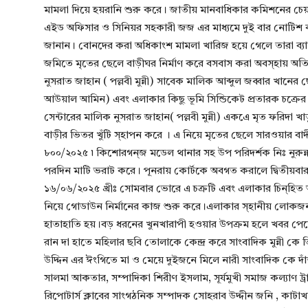
মামলা দিয়ে হয়রানি শুরু করে। জাতীয় মানবাধিকার কমিশনের চেয়া
এইড অফিসার ও সিনিয়র সহকারী জজ এর মাধ্যমে দুই বার নোটিশ 
জানান। বোনদের করা অধিকাংশ মামলা খারিজ হয়ে গেলে তারা ব্য
জমিতে মৃতের ছেলে বাড়ীঘর নির্মাণ করে বসবাস করা অবস্হায় অতি সম
নুসরাত জাহান ( পল্লবী মুন্নী) সাবেক মালিক আব্দুল জব্বার খানের
আউয়াল আমিন) এবং এলাকার কিছু ভূমি সিন্ডিকেট প্রতারক চক্রের
সেন্টারের মালিক নুসরাত জাহান( পল্লবী মুন্নী) একএে মৃত ফরিদা
বাড়ীর ভিতর খুঁটি স্হাপন করে । এ নিয়ে মৃতের ছেলে সারওয়ার
৮০০/২০২৫ ৷ কিশোরগন্জ মডেল থানার সহ উপ পরিদর্শক নিঃ নুরুন্নব
পরদিন মাটি ভরাট করে। পূনরায় কোর্টকে অবগত করালে দ্বিতীয়বা
১৬/০৬/২০২৫ খ্রীঃ সোমবার ভোরে এ চক্রটি এবং এলাকার চিন্হি
নিয়ে গোডাউন নির্মানের কাজ শুরু করে।এলাকার স্হানীয় লোকজনকে
হাতাহাতি হয়।বড় ধরনের খুনখারাপী হওয়ার উপক্রম হলে খবর পেয়ে স
রান দা হাতে মহিলার ছবি তোলাকে কেন্দ্র করে সাংবাদিক মুন্নী ক
উদ্দিন এর ঈংগিতে মা ও মেয়ে দুইজনে মিলে নারী সাংবাদিক কে দা
সালমা আকতার, সম্পাদিকা শিরীণ ইসলাম, সূর্যমুখী সমাজ কল্যাণ ট্রা
রিপোটার্স ক্লাবের সাংগঠনিক সম্পাদক সোহরাব উদ্দীন জনি , কাট