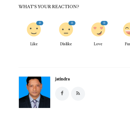
WHAT'S YOUR REACTION?
0
0
0
Like
Dislike
Love
Fu
jatindra