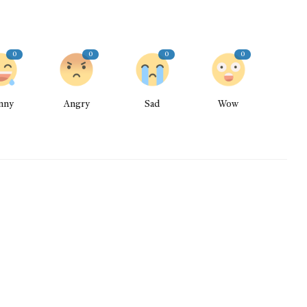
0
0
0
0
nny
Angry
Sad
Wow