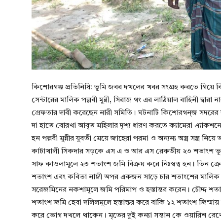
কিশোরগঞ্জ প্রতিনিধি: ভূমি জবর দখলের খবর সংগ্রহ করতে গিয়ে কি
সেন্টারের মালিক পল্লবী মুন্নী, সিরাজ গং এর লাঠিয়াল বাহিনী দ্
গ্রেফতার দাবী করেছেন নারী সমিতি। ঘটনাটি কিশোরগন্জ সদরের
দা হাতে বোরখা আবৃত মহিলার দৃশ্য ধারণ করতে ক্যামেরা এ্যাকশন
হন পল্লবী মুন্নীর যুবতী মেয়ে জাহেরা পরমা ও অন্যন্য অস্ত্র সস্ত
কাটাখালী সিকদার সড়কে এস এ ও আর এস রেকডীয় ২৩ শতাংশ ভূমি
সাফ কাওলামূলে ২৩ শতাংশ জমি বিক্রয় করে নিঃস্বত্ব হন। তিন ক্র
শতাংশ এবং কবিতা নাম্নী অপর একজন সাড়ে চার শতাংশের মালিক। 
সরেজমিনের নকশামূলে জমি পরিমাপ ও হস্তান্তর করেন। চৌদ্দ শতাংশ
শতাংশ জমি হেবা দলিলমূলে হস্তান্তর করে বাকি ১২ শতাংশ জিম্মায়
করে ভোগ দখলে থাকেন। মৃতের দুই কন্যা সন্তান কে ওয়ারিশ রেখে 