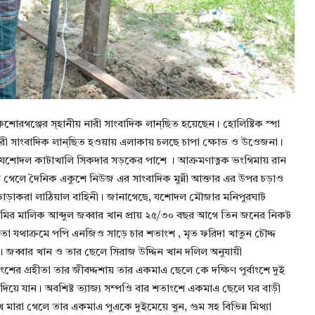
শোরগঞ্জের স্হানীয় নারী সাংবাদিক লান্ছিত হয়েছেন। হোলিষ্টিক স্পা
বারা নারী সাংবাদিক লান্ছিত হওয়ায় এলাকায় চলছে চাপা ক্ষোভ ও উওেজনা।
 যশোদল কাটাখালি সিকদার সড়কের পাশে । আক্রমণাত্নক ভংগিমায় রান
ে গেলে দৈনিক একুশে নিউজ এর সাংবাদিক মুন্নী আক্তার এর উপর চড়াও
্র নিয়ে ভাড়াকরা লাঠিয়াল বাহিনী। জানাগেছে, যশোদল মৌজার মনিপুরঘাট
র মালিক আব্দুল জব্বার খান প্রায় ২৫/৩০ বছর আগে তিন জনের নিকট
েতা যথাক্রমে পপি এনজিও সাড়ে চার শতাংশ , মৃত ফরিদা খাতুন চৌদ্দ
জব্বার খান ও তার ছেলে সিরাজ উদ্দিন খান দলিল অনুযায়ী
ের গ্রহীতা তার জীবদ্দশায় তার একমাএ ছেলে কে দক্ষিণ পুর্বাংশে দুই
 দিয়ে যান। অবশিষ্ট ত্যাজ্য সম্পওি বার শতাংশে একমাএ ছেলে ঘর বাড়ী
মারা গেলে তার একমাএ পুএকে দুইমেয়ে খুন, গুম সহ বিভিন্ন মিথ্যা