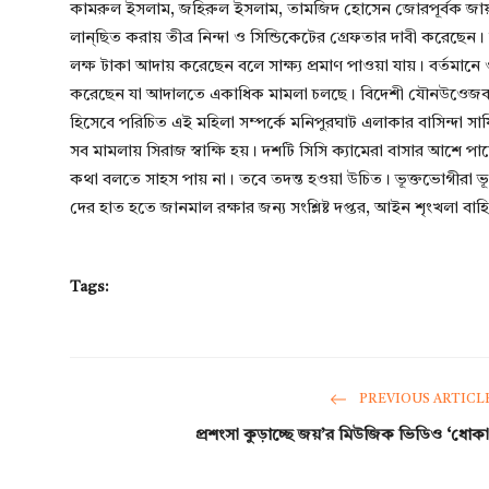
কামরুল ইসলাম, জহিরুল ইসলাম, তামজিদ হোসেন জোরপূর্বক জায়গা
লান্ছিত করায় তীব্র নিন্দা ও সিন্ডিকেটের গ্রেফতার দাবী করেছে
লক্ষ টাকা আদায় করেছেন বলে সাক্ষ্য প্রমাণ পাওয়া যায়। বর্তমা
করেছেন যা আদালতে একাধিক মামলা চলছে। বিদেশী যৌনউওেজক সামগ
হিসেবে পরিচিত এই মহিলা সম্পর্কে মনিপুরঘাট এলাকার বাসিন্দা সা
সব মামলায় সিরাজ স্বাক্ষি হয়। দশটি সিসি ক্যামেরা বাসার আশে প
কথা বলতে সাহস পায় না। তবে তদন্ত হওয়া উচিত। ভূক্তভোগীরা ভূমি 
দের হাত হতে জানমাল রক্ষার জন্য সংশ্লিষ্ট দপ্তর, আইন শৃংখলা ব
Tags:
PREVIOUS ARTICL
প্রশংসা কুড়াচ্ছে জয়’র মিউজিক ভিডিও ‘ধোকা