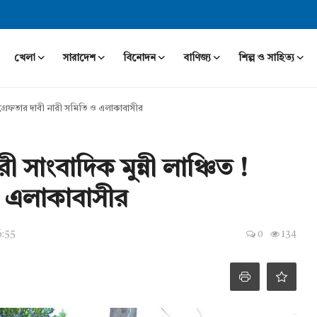
খেলা
সারাদেশ
বিনোদন
বাণিজ্য
শিল্প ও সাহিত্য
ত ! গ্রেফতার দাবী নারী সমিতি ও এলাকাবাসীর
রী সাংবাদিক মুন্নী লাঞ্চিত !
ও এলাকাবাসীর
6:55
0
134