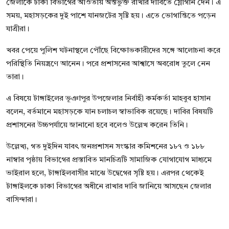
জেলাকে ঢাকা বিভাগের আওতায় অন্তর্ভুক্ত রাখার দাবিতে স্লোগান দেন। এ
সময়, মহাসড়কের দুই পাশে যানজটের সৃষ্টি হয়। এতে ভোগান্তিতে পড়েন
যাত্রীরা।
খবর পেয়ে পুলিশ ঘটনাস্থলে পৌঁছে বিক্ষোভকারীদের সঙ্গে আলোচনা করে
পরিস্থিতি নিয়ন্ত্রণে আনেন। পরে প্রশাসনের আশ্বাসে অবরোধ তুলে নেন
তারা।
এ বিষয়ে টাঙ্গাইলের ভূঞাপুর উপজেলার নির্বাহী কর্মকর্তা মাহবুব হাসান
বলেন, বর্তমানে মহাসড়কে যান চলাচল স্বাভাবিক রয়েছে। দাবির বিষয়টি
প্রশাসনের উচ্চপর্যায়ে জানানো হবে বলেও উল্লেখ করেন তিনি।
উল্লেখ্য, গত দুইদিন যাবৎ জনপ্রশাসন সংস্কার কমিশনের ১৮৭ ও ১৮৮
নাম্বার পৃষ্ঠায় বিভাগের প্রস্তাবিত মানচিত্রটি সামাজিক যোগাযোগ মাধ্যমে
ভাইরাল হলে, টাঙ্গাইলবাসীর মাঝে উদ্বেগের সৃষ্টি হয়। এরপর থেকেই
টাঙ্গাইলকে ঢাকা বিভাগের অধীনে রাখার দাবি জানিয়ে আসছেন জেলার
বাসিন্দারা।