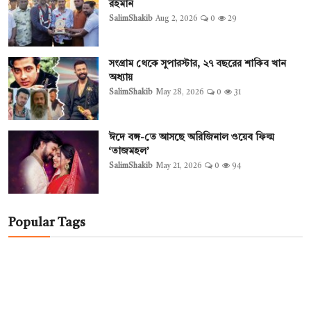
রহমান
SalimShakib
Aug 2, 2026
0
29
সংগ্রাম থেকে সুপারস্টার, ২৭ বছরের শাকিব খান
অধ্যায়
SalimShakib
May 28, 2026
0
31
ঈদে বঙ্গ-তে আসছে অরিজিনাল ওয়েব ফিল্ম
‘তাজমহল’
SalimShakib
May 21, 2026
0
94
Popular Tags