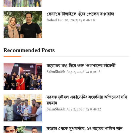
হেনা’কে টাঙ্গাইলে খুঁজে পেলেন বাপ্পারাজ
forhad
Feb 20, 2025
0
1.1k
Recommended Posts
মহরতের মধ্য দিয়ে শুরু ‘গুলশানের চামেলী’
SalimShakib
Aug 2, 2026
0
18
দরবস্ত ফুটবল একাডেমির সংবর্ধনায় অভিনেতা সনি
রহমান
SalimShakib
Aug 2, 2026
0
22
সংগ্রাম থেকে সুপারস্টার, ২৭ বছরের শাকিব খান