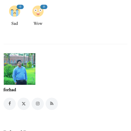
0
0
Sad
Wow
forhad