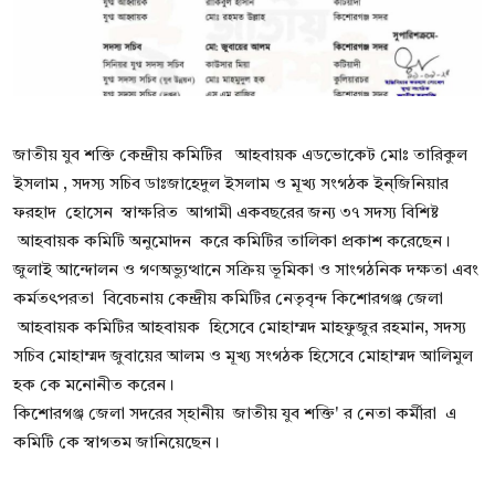
জাতীয় যুব শক্তি কেন্দ্রীয় কমিটির আহবায়ক এডভোকেট মোঃ তারিকুল
ইসলাম , সদস্য সচিব ডাঃজাহেদুল ইসলাম ও মূখ্য সংগঠক ইন্জিনিয়ার
ফরহাদ হোসেন স্বাক্ষরিত আগামী একবছরের জন্য ৩৭ সদস্য বিশিষ্ট
আহবায়ক কমিটি অনুমোদন করে কমিটির তালিকা প্রকাশ করেছেন।
জুলাই আন্দোলন ও গণঅভ্যুত্থানে সক্রিয় ভূমিকা ও সাংগঠনিক দক্ষতা এবং
কর্মতৎপরতা বিবেচনায় কেন্দ্রীয় কমিটির নেতৃবৃন্দ কিশোরগঞ্জ জেলা
আহবায়ক কমিটির আহবায়ক হিসেবে মোহাম্মদ মাহফুজুর রহমান, সদস্য
সচিব মোহাম্মদ জুবায়ের আলম ও মূখ্য সংগঠক হিসেবে মোহাম্মদ আলিমুল
হক কে মনোনীত করেন।
কিশোরগঞ্জ জেলা সদরের স্হানীয় জাতীয় যুব শক্তি' র নেতা কর্মীরা এ
কমিটি কে স্বাগতম জানিয়েছেন।