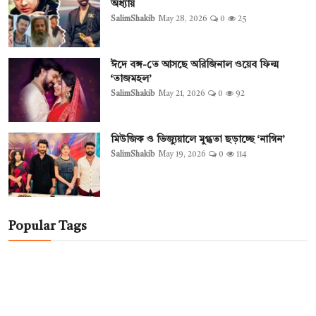
অধ্যায়
SalimShakib
May 28, 2026
0
25
ঈদে বঙ্গ-তে আসছে অরিজিনাল ওয়েব ফিল্ম
‘তাজমহল’
SalimShakib
May 21, 2026
0
92
মিউজিক ও ভিজ্যুয়ালে মুগ্ধতা ছড়াচ্ছে ‘নাগিন’
SalimShakib
May 19, 2026
0
114
Popular Tags