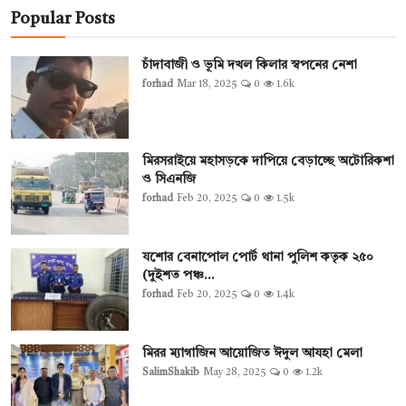
Popular Posts
চাঁদাবাজী ও ভূমি দখল কিলার স্বপনের নেশা
forhad
Mar 18, 2025
0
1.6k
মিরসরাইয়ে মহাসড়কে দাপিয়ে বেড়াচ্ছে অটোরিকশা
ও সিএনজি
forhad
Feb 20, 2025
0
1.5k
যশোর বেনাপোল পোর্ট থানা পুলিশ কতৃক ২৫০
(দুইশত পঞ্চ...
forhad
Feb 20, 2025
0
1.4k
মিরর ম্যাগাজিন আয়োজিত ঈদুল আযহা মেলা
SalimShakib
May 28, 2025
0
1.2k