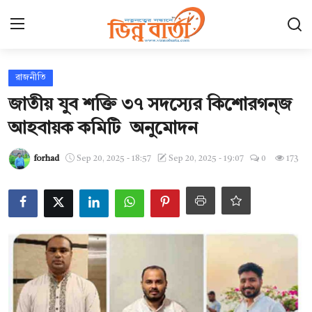
Login
Register
রাজনীতি
জাতীয় যুব শক্তি ৩৭ সদস্যের কিশোরগন্জ
হোম
আহবায়ক কমিটি অনুমোদন
ছবি ঘর
forhad
Sep 20, 2025 - 18:57
Sep 20, 2025 - 19:07
0
173
Contact
যোগাযোগ
আন্তর্জাতিক
খেলা
সারাদেশ