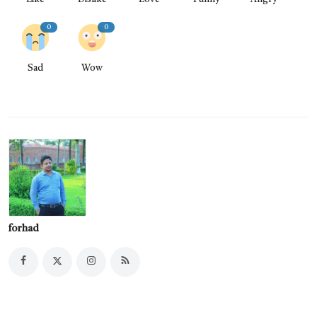
0
0
Sad
Wow
forhad