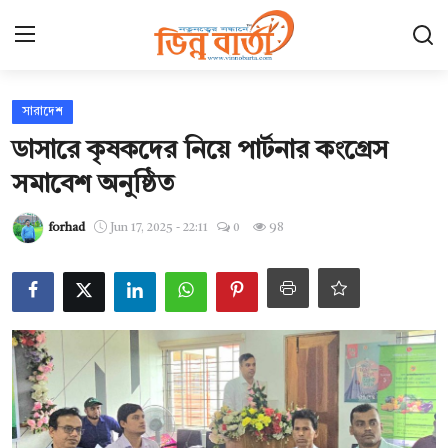
Login
Register
সারাদেশ
ডাসারে কৃষকদের নিয়ে পার্টনার কংগ্রেস
হোম
সমাবেশ অনুষ্ঠিত
ছবি ঘর
forhad
Jun 17, 2025 - 22:11
0
98
Contact
যোগাযোগ
আন্তর্জাতিক
খেলা
সারাদেশ