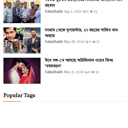
দরবস্ত ফুটবল একাডেমির সংবর্ধনায় অভিনেতা সনি
রহমান
SalimShakib
Aug 2, 2026
0
25
সংগ্রাম থেকে সুপারস্টার, ২৭ বছরের শাকিব খান
অধ্যায়
SalimShakib
May 28, 2026
0
27
ঈদে বঙ্গ-তে আসছে অরিজিনাল ওয়েব ফিল্ম
‘তাজমহল’
SalimShakib
May 21, 2026
0
92
Popular Tags