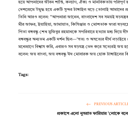
হয়ে আপনাদের জীবন শান্তি, কল্যাণ, ঐক্য ও মানবিকতায় পরিপূর্ণ হয়ে
দেশপ্রেমে উদ্বুদ্ধ হয়ে একটি সুন্দর টাঙ্গাইল গড়ে তোলাই আমাদের প্রধ
তিনি আরও বলেন: ​"আপনারা জানেন, বাংলাদেশ সব সময়ই ষড়যন্ত্রকারীদ
মীর জাফর, ইয়াহিয়া, জামায়াত, কিসিঞ্জার ও মোশতাক গংরা ষড়যন্ত্
পিতা বঙ্গবন্ধু শেখ মুজিবুর রহমানকে সপরিবারে হত্যার মধ্য দিয়ে
বঙ্গবন্ধুর অন্যতম একটি দর্শন ছিল—‘সত্য ও অসত্যের দীর্ঘ লড়াই
মনেপ্রাণে বিশ্বাস করি, এবারও সব ষড়যন্ত্র ভেদ করে সত্যেরই জয় 
বলেন: ​জয় বাংলা, জয় বঙ্গবন্ধু ​ঈদ মোবারক ​জয় হোক টাঙ্গাইলের ব
Tags:
PREVIOUS ARTICL
প্রকাশে এলো নুসরাত ফারিয়ার 'লোকে বলে