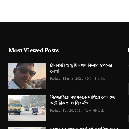
Most Viewed Posts
চাঁদাবাজী ও ভূমি দখল কিলার স্বপনের
নেশা
forhad
Mar 18, 2025
0
1.6k
মিরসরাইয়ে মহাসড়কে দাপিয়ে বেড়াচ্ছে
অটোরিকশা ও সিএনজি
forhad
Feb 20, 2025
0
1.5k