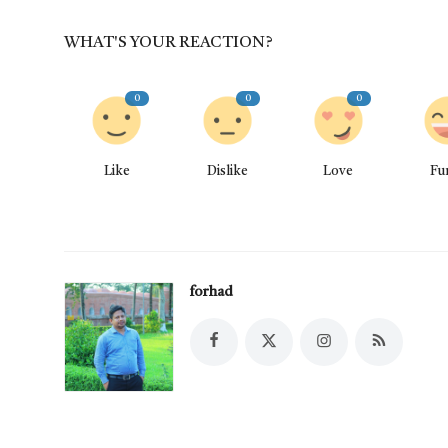
WHAT'S YOUR REACTION?
0
0
0
Like
Dislike
Love
Fu
forhad