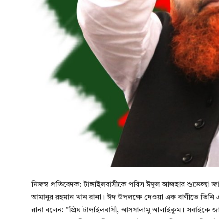
নিজস্ব প্রতিবেদক: টাঙ্গাইলবাসীকে পবিত্র ঈদুল আজহার শুভেচ্ছ
আমানুর রহমান খান রানা। ঈদ উপলক্ষে দেওয়া এক বাণীতে তিনি এই
রানা বলেন: ​"প্রিয় টাঙ্গাইলবাসী, আসসালামু আলাইকুম। সবাইকে জা