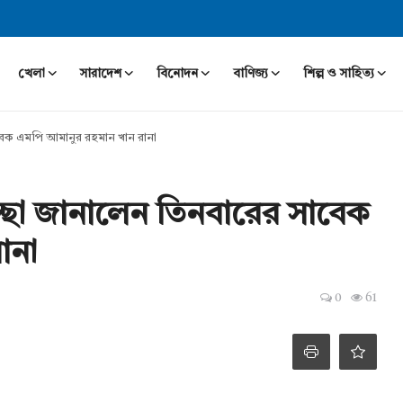
খেলা
সারাদেশ
বিনোদন
বাণিজ্য
শিল্প ও সাহিত্য
াবেক এমপি আমানুর রহমান খান রানা
চ্ছা জানালেন তিনবারের সাবেক
ানা
0
61