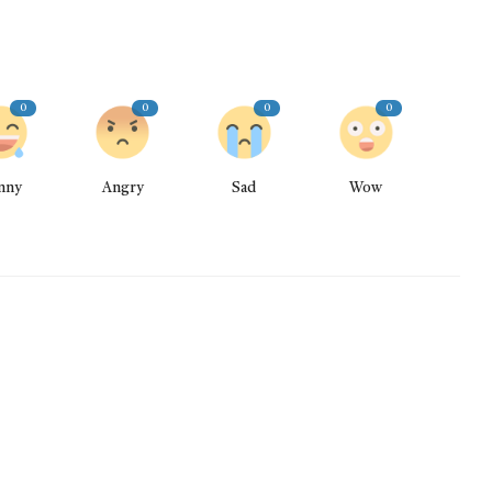
0
0
0
0
nny
Angry
Sad
Wow