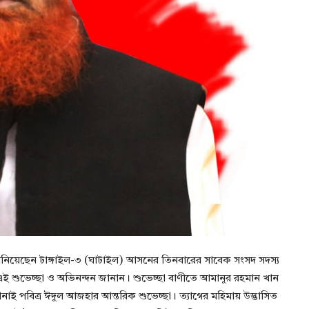
া জানিয়েছেন টাঙ্গাইল-৩ (ঘাটাইল) আসনের তিনবারের সাবেক সংসদ সদস্য
 শুভেচ্ছা ও অভিনন্দন জানান। ​শুভেচ্ছা বাণীতে আমানুর রহমান খান
নাই পবিত্র ঈদুল আজহার আন্তরিক শুভেচ্ছা। ত্যাগের মহিমায় উদ্ভাসিত