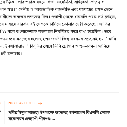
 উঠুক। পারস্পরিক সহযোগিতা, সহমর্মিতা, সহিষ্ণুতা, ভ্রাতৃত্ব ও
ান স্বপ্ন।" ​দেশীয় ও আন্তর্জাতিক রাজনীতি এবং ষড়যন্ত্রের প্রসঙ্গ টেনে
ের অন্যতম লক্ষ্যবস্তু ছিল। পলাশী থেকে ধানমন্ডি পর্যন্ত লর্ড ক্লাইভ,
রের মাধ্যমে বারবার এই দেশকে বিষিয়ে তোলার চেষ্টা করেছে। জাতির
 দীর্ঘ ২১ বছর বাংলাদেশকে অন্ধকারে নিমজ্জিত করে রাখা হয়েছিল। তবে
য়ে প্রথম জয় অসত্যের হলেও, শেষ জয়টা কিন্তু সবসময় সত্যেরই হয়।’ আমি
হবে, ইনশাআল্লাহ।" ​বিবৃতির শেষে তিনি স্লোগান ও শুভকামনা জানিয়ে
িপ্লবী জনতার।
E
NEXT ARTICLE
'
পবিত্র ঈদুল আজহা উপলক্ষে শুভেচ্ছা জানালেন বিএনপি থেকে
মনোনয়ন প্রত্যাশী পীরগঞ্জ ...