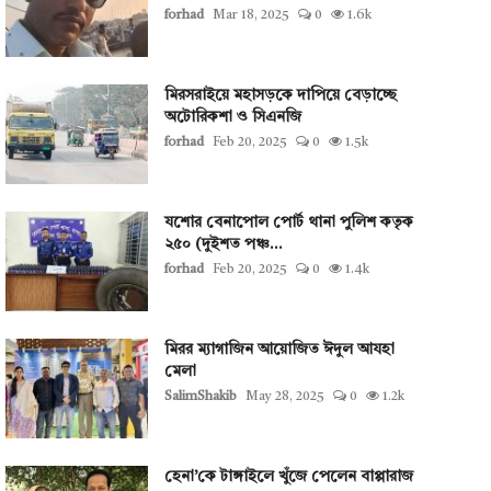
forhad
Mar 18, 2025
0
1.6k
মিরসরাইয়ে মহাসড়কে দাপিয়ে বেড়াচ্ছে
অটোরিকশা ও সিএনজি
forhad
Feb 20, 2025
0
1.5k
যশোর বেনাপোল পোর্ট থানা পুলিশ কতৃক
২৫০ (দুইশত পঞ্চ...
forhad
Feb 20, 2025
0
1.4k
মিরর ম্যাগাজিন আয়োজিত ঈদুল আযহা
মেলা
SalimShakib
May 28, 2025
0
1.2k
হেনা’কে টাঙ্গাইলে খুঁজে পেলেন বাপ্পারাজ