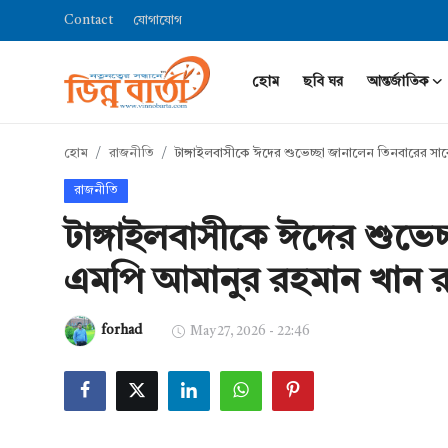
Contact
যোগাযোগ
হোম
ছবি ঘর
আন্তর্জাতিক
Login
Register
হোম
রাজনীতি
​টাঙ্গাইলবাসীকে ঈদের শুভেচ্ছা জানালেন তিনবারের স
হোম
রাজনীতি
Contact
​টাঙ্গাইলবাসীকে ঈদের শুভে
যোগাযোগ
এমপি আমানুর রহমান খান র
ছবি ঘর
forhad
May 27, 2026 - 22:46
আন্তর্জাতিক
খেলা
সারাদেশ