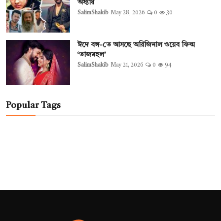
অধ্যায়
SalimShakib
May 28, 2026
0
30
ঈদে বঙ্গ-তে আসছে অরিজিনাল ওয়েব ফিল্ম
‘তাজমহল’
SalimShakib
May 21, 2026
0
94
Popular Tags