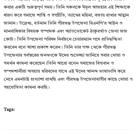
করার একটি গুরুত্বপূর্ণ সময়। তিনি সকলকে ঈদুল আজহার এই শিক্ষাকে
ধারণ করে সমাজে শান্তি ও সম্প্রীতি, ত্যাগের মহিমা, বজায় রাখার আহ্বান
জানান। উল্লেখ্য, বর্তমান তিনি পীরগঞ্জ উপজেলা বিএনপি'র আইন ও
মানবাধিকার বিষয়ক সম্পাদক এবং অ্যাডভোকেট ঠাকুরগাঁও জেলা জজ
কোট। তিনি উপজেলা পরিষদ নির্বাচনে চেয়ারম্যান পদে প্রতিদ্বন্দ্বিতা
করবেন বলে আশা প্রকাশ করেন। তিনি তার পক্ষ থেকে পীরগঞ্জ
উপজেলার সর্বস্তরের জনগণকে ঈদের শুভেচ্ছা জানিয়ে সবার দোয়া ও
সমর্থন কামনা করেছেন।তিনি আরো বলেন সমাজের বিত্তবান ও
সম্পদশালীরা অসহায় গরিবদের সাথে এই ঈদের আনন্দ ভাগাভাগি করে
নেবে এমনটাই প্রত্যাশা রাখছি এবং পীরগঞ্জ উপজেলাবাসীর কাছে দোয়া ও
সহযোগিতা কামনা করছি।
Tags: