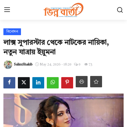
Login
Register
বিনোদন
লাক্স সুপারস্টার থেকে নাটকের নায়িকা,
হোম
নতুন যাত্রায় ইয়ুমনা
Contact
SalimShakib
May 24, 2026 - 18:20
0
73
যোগাযোগ
ছবি ঘর
আন্তর্জাতিক
খেলা
সারাদেশ