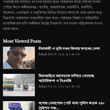
তথ্যনিষ্ঠতার ভিত্তিতে দ্রুততম সময়ের মধ্যে পাঠকদের কাছে সর্বশেষ সংবাদ
পৌঁছে দিতে অঙ্গীকারবদ্ধ। জাতীয়, আন্তর্জাতিক, রাজনীতি, অর্থনীতি,
বিনোদন, খেলাধুলা ও প্রযুক্তিসহ বিভিন্ন বিভাগে আপডেট খবর প্রকাশ করে
ভিন্নবার্তা পাঠকদের তথ্যচাহিদা পূরণ করে। পাঠকের বিশ্বাস ও দায়িত্বশীল
সাংবাদিকতার প্রতি অঙ্গীকার নিয়েই ভিন্নবার্তা তার সংবাদ পরিবেশনায় সততা
বজায় রাখে।
Most Viewed Posts
চাঁদাবাজী ও ভূমি দখল কিলার স্বপনের নেশা
forhad
Mar 18, 2025
0
1.6k
মিরসরাইয়ে মহাসড়কে দাপিয়ে বেড়াচ্ছে
অটোরিকশা ও সিএনজি
forhad
Feb 20, 2025
0
1.5k
যশোর বেনাপোল পোর্ট থানা পুলিশ কতৃক ২৫০
(দুইশত পঞ্চ...