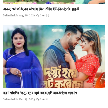
অনন্য আফরিনের মাথায় মিস স্টার ইউনিভার্সের মুকুট
SalimShakib
Aug 26, 2025
0
99
রত্না সাহা'র 'দস্যু হয়ে লুট করেছো' অন্তর্জালে প্রকাশ
SalimShakib
Dec 19, 2025
0
81