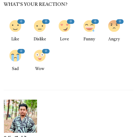
WHAT'S YOUR REACTION?
0
0
0
0
0
Like
Dislike
Love
Funny
Angry
0
0
Sad
Wow