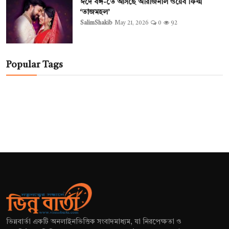
ঈদে বঙ্গ-তে আসছে অরিজিনাল ওয়েব ফিল্ম
‘তাজমহল’
SalimShakib
May 21, 2026
0
92
Popular Tags
ভিন্নবার্তা একটি অনলাইনভিত্তিক সংবাদমাধ্যম, যা নিরপেক্ষতা ও