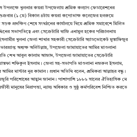
দিবস উপলক্ষে খুলনার কয়রা উপজেলায় শ্রমিক কল্যাণ ফেডারেশনের
। শুক্রবার (১ মে) বিকাল ৪টায় কয়রা কপোতাক্ষ কলেজের হলরুমে
ন সড়ক প্রদক্ষিণ শেষে সংগঠনের কার্যালয়ে গিয়ে শ্রমিক সমাবেশে মিলিত
দিনের সভাপতিত্বে এবং সেক্রেটারি গাজি এনামুল হকের পরিচালনায়
ে ইসলামীর খুলনা জেলা শাখার সহকারী সেক্রেটারি অ্যাডভোকেট মুস্তাফিজুর
ারপ্রাপ্ত অধ্যক্ষ অলিউল্লাহ, উপজেলা জামায়াতের আমির মাওলানা
াপতি শেখ আবুল কালাম আজাদ, উপজেলা জামায়াতের সেক্রেটারি
ি মোস্তফা শফিকুল ইসলাম। জেলা সহ-সভাপতি মাওলানা নজরুল ইসলাম,
আমির মাস্টার নুর কামাল। প্রধান অতিথি বলেন, শ্রমিকরা আল্লাহর বন্ধু।
য্য মজুরি পরিশোধের আহ্বান জানান। পাশাপাশি ১৮৮৬ সালের ঐতিহাসিক মে
বী মানুষের নিরাপত্তা, ন্যায্য অধিকার ও সুষ্ঠু কর্মপরিবেশ নিশ্চিত করতে