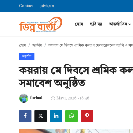
Contact
যোগাযোগ
হোম
ছবি ঘর
আন্তর্জাতিক
Login
Register
হোম
জাতীয়
কয়রায় মে দিবসে শ্রমিক কল্যাণ ফেডারেশনের র‍্যালি ও স
হোম
জাতীয়
Contact
কয়রায় মে দিবসে শ্রমিক কল
যোগাযোগ
সমাবেশ অনুষ্ঠিত
ছবি ঘর
forhad
May 1, 2026 - 18:36
আন্তর্জাতিক
খেলা
সারাদেশ