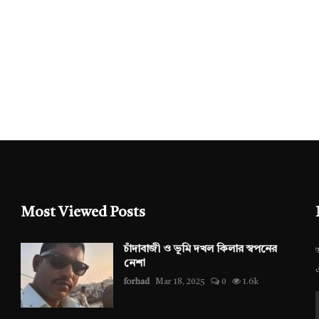
Most Viewed Posts
চাঁদাবাজী ও ভূমি দখল কিলার স্বপনের
নেশা
forhad
Mar 18, 2025
0
1.6k