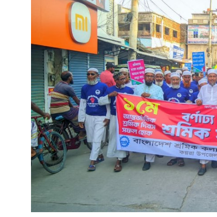
বিনোদন
বাণিজ্য
শিল্প ও সাহিত্য
জাতীয়
রাজনীতি
Bangla