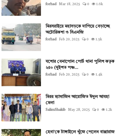
forhad
Mar 18, 2025
0
1.6k
মিরসরাইয়ে মহাসড়কে দাপিয়ে বেড়াচ্ছে
অটোরিকশা ও সিএনজি
forhad
Feb 20, 2025
0
1.5k
যশোর বেনাপোল পোর্ট থানা পুলিশ কতৃক
২৫০ (দুইশত পঞ্চ...
forhad
Feb 20, 2025
0
1.4k
মিরর ম্যাগাজিন আয়োজিত ঈদুল আযহা
মেলা
SalimShakib
May 28, 2025
0
1.2k
হেনা’কে টাঙ্গাইলে খুঁজে পেলেন বাপ্পারাজ