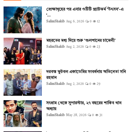
প্রেক্ষাগৃহের পর এবার ওটিটি প্ল্যাটফর্ম ‘উৎসব’-এ
‘...
SalimShakib
Aug 6, 2026
0
12
মহরতের মধ্য দিয়ে শুরু ‘গুলশানের চামেলী’
SalimShakib
Aug 2, 2026
0
23
দরবস্ত ফুটবল একাডেমির সংবর্ধনায় অভিনেতা সনি
রহমান
SalimShakib
Aug 2, 2026
0
29
সংগ্রাম থেকে সুপারস্টার, ২৭ বছরের শাকিব খান
অধ্যায়
SalimShakib
May 28, 2026
0
31