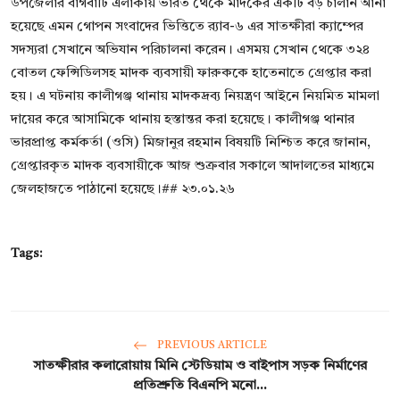
উপজেলার বাগবাটি এলাকায় ভারত থেকে মাদকের একটি বড় চালান আনা
হয়েছে এমন গোপন সংবাদের ভিত্তিতে র‌্যাব-৬ এর সাতক্ষীরা ক্যাম্পের
সদস্যরা সেখানে অভিযান পরিচালনা করেন। এসময় সেখান থেকে ৩২৪
বোতল ফেন্সিডিলসহ মাদক ব্যবসায়ী ফারুককে হাতেনাতে গ্রেপ্তার করা
হয়। এ ঘটনায় কালীগঞ্জ থানায় মাদকদ্রব্য নিয়ন্ত্রণ আইনে নিয়মিত মামলা
দায়ের করে আসামিকে থানায় হস্তান্তর করা হয়েছে। কালীগঞ্জ থানার
ভারপ্রাপ্ত কর্মকর্তা (ওসি) মিজানুর রহমান বিষয়টি নিশ্চিত করে জানান,
গ্রেপ্তারকৃত মাদক ব্যবসায়ীকে আজ শুক্রবার সকালে আদালতের মাধ্যমে
জেলহাজতে পাঠানো হয়েছে।## ২৩.০১.২৬
Tags:
PREVIOUS ARTICLE
সাতক্ষীরার কলারোয়ায় মিনি স্টেডিয়াম ও বাইপাস সড়ক নির্মাণের
প্রতিশ্রুতি বিএনপি মনো...