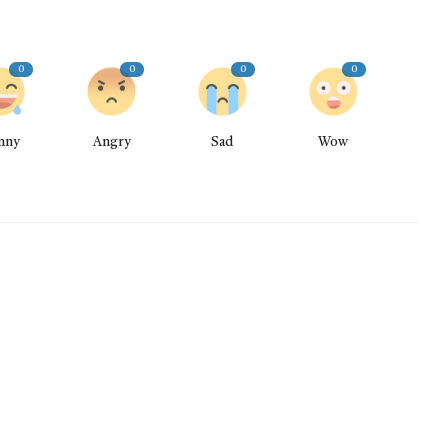
0
0
0
0
nny
Angry
Sad
Wow