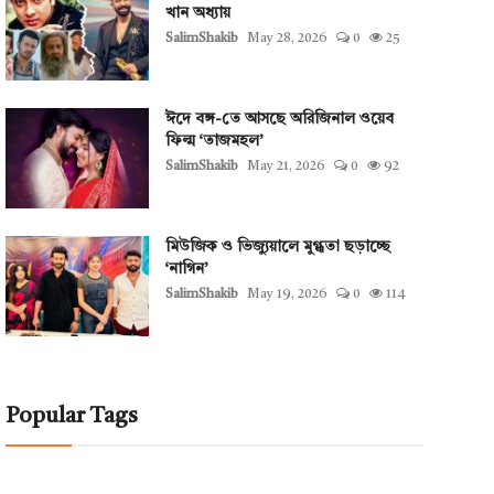
খান অধ্যায়
SalimShakib
May 28, 2026
0
25
ঈদে বঙ্গ-তে আসছে অরিজিনাল ওয়েব
ফিল্ম ‘তাজমহল’
SalimShakib
May 21, 2026
0
92
মিউজিক ও ভিজ্যুয়ালে মুগ্ধতা ছড়াচ্ছে
‘নাগিন’
SalimShakib
May 19, 2026
0
114
Popular Tags