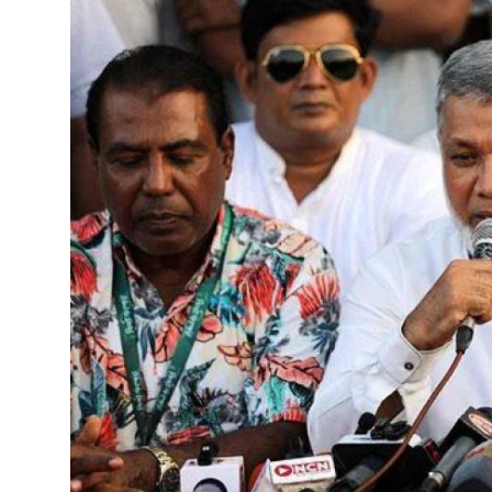
বিনোদন
বাণিজ্য
শিল্প ও সাহিত্য
জাতীয়
রাজনীতি
Bangla