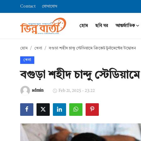
Contact
যোগাযোগ
হোম
ছবি ঘর
আন্তর্জাতিক
Login
Register
হোম
খেলা
বগুড়া শহীদ চান্দু স্টেডিয়ামে ক্রিকেট টুর্নামেন্টের উদ্বোধন
হোম
খেলা
ছবি ঘর
বগুড়া শহীদ চান্দু স্টেডিয়ামে 
Contact
admin
Feb 21, 2025 - 23:22
যোগাযোগ
আন্তর্জাতিক
খেলা
সারাদেশ