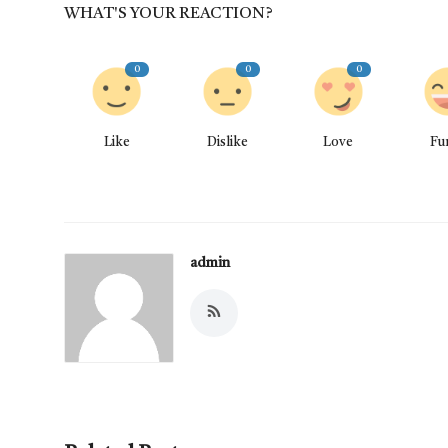
WHAT'S YOUR REACTION?
0
0
0
Like
Dislike
Love
Fu
admin