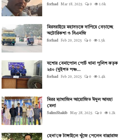
forhad
Mar 18, 2025
0
1.6k
মিরসরাইয়ে মহাসড়কে দাপিয়ে বেড়াচ্ছে
অটোরিকশা ও সিএনজি
forhad
Feb 20, 2025
0
1.5k
যশোর বেনাপোল পোর্ট থানা পুলিশ কতৃক
২৫০ (দুইশত পঞ্চ...
forhad
Feb 20, 2025
0
1.4k
মিরর ম্যাগাজিন আয়োজিত ঈদুল আযহা
মেলা
SalimShakib
May 28, 2025
0
1.2k
হেনা’কে টাঙ্গাইলে খুঁজে পেলেন বাপ্পারাজ