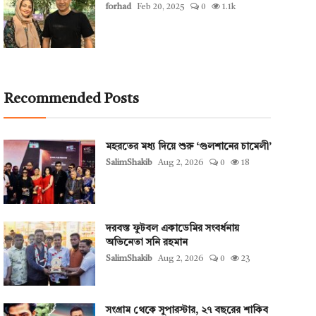
forhad
Feb 20, 2025
0
1.1k
Recommended Posts
মহরতের মধ্য দিয়ে শুরু ‘গুলশানের চামেলী’
SalimShakib
Aug 2, 2026
0
18
দরবস্ত ফুটবল একাডেমির সংবর্ধনায়
অভিনেতা সনি রহমান
SalimShakib
Aug 2, 2026
0
23
সংগ্রাম থেকে সুপারস্টার, ২৭ বছরের শাকিব