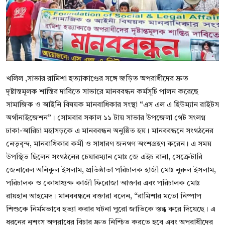
বিনোদন
বাণিজ্য
শিল্প ও সাহিত্য
খলিল ,সাভার রামিশা হত্যাকাণ্ডের সঙ্গে জড়িত অপরাধীদের দ্রুত
জাতীয়
দৃষ্টান্তমূলক শাস্তির দাবিতে সাভারে মানববন্ধন কর্মসূচি পালন করেছে
রাজনীতি
সামাজিক ও আইনি বিষয়ক মানবাধিকার সংস্থা “এস এল এ হিউম্যান রাইটস
অর্গানাইজেশন”। সোমবার সকাল ১১ টায় সাভার উপজেলা গেট সংলগ্ন
Bangla
ঢাকা-আরিচা মহাসড়কে এ মানববন্ধন অনুষ্ঠিত হয়। মানববন্ধনে সংগঠনের
নেতৃবৃন্দ, মানবাধিকার কর্মী ও সাধারণ জনগণ অংশগ্রহণ করেন। এ সময়
উপস্থিত ছিলেন সংগঠনের চেয়ারম্যান মোঃ জে এইচ রানা, সেক্রেটারি
জেনারেল অনিকুল ইসলাম, প্রতিষ্ঠাতা পরিচালক হাজী মোঃ নুরুল ইসলাম,
পরিচালক ও কোষাধ্যক্ষ কাজী ফিরোজা আক্তার এবং পরিচালক মোঃ
রায়হান আহমেদ। মানববন্ধনে বক্তারা বলেন, “রামিশার মতো নিষ্পাপ
শিশুকে নির্মমভাবে হত্যা করার ঘটনা পুরো জাতিকে স্তব্ধ করে দিয়েছে। এ
ধরনের নৃশংস অপরাধের বিচার দ্রুত নিশ্চিত করতে হবে এবং অপরাধীদের