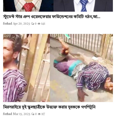
স্টুডেন্ট স্টার গ্রুপ ওয়েলফেয়ার ফাউন্ডেশনের কমিটি গঠন,আ...
forhad
Apr 20, 2025
0
141
মিরসরাইয়ে দুই স্কুলছাত্রীকে উত্ত্যক্ত করায় যুবককে গণপিটুনি
forhad
Mar 15, 2025
0
117