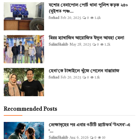
যশোর বেনাপোল পোর্ট থানা পুলিশ কতৃক ২৫০
(দুইশত পঞ্চ...
forhad
Feb 20, 2025
0
1.4k
মিরর ম্যাগাজিন আয়োজিত ঈদুল আযহা মেলা
SalimShakib
May 28, 2025
0
1.2k
হেনা’কে টাঙ্গাইলে খুঁজে পেলেন বাপ্পারাজ
forhad
Feb 20, 2025
0
1.1k
Recommended Posts
প্রেক্ষাগৃহের পর এবার ওটিটি প্ল্যাটফর্ম ‘উৎসব’-এ
‘...
SalimShakib
Aug 6, 2026
0
10