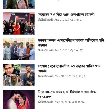
মহরতের মধ্য দিয়ে শুরু ‘গুলশানের চামেলী’
SalimShakib
Aug 2, 2026
0
21
দরবস্ত ফুটবল একাডেমির সংবর্ধনায় অভিনেতা সনি
রহমান
SalimShakib
Aug 2, 2026
0
27
সংগ্রাম থেকে সুপারস্টার, ২৭ বছরের শাকিব খান
অধ্যায়
SalimShakib
May 28, 2026
0
30
ঈদে বঙ্গ-তে আসছে অরিজিনাল ওয়েব ফিল্ম
‘তাজমহল’
SalimShakib
May 21, 2026
0
94