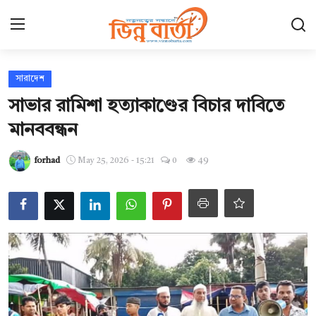
Login
Register
সারাদেশ
সাভার রামিশা হত্যাকাণ্ডের বিচার দাবিতে
হোম
মানববন্ধন
Contact
forhad
May 25, 2026 - 15:21
0
49
যোগাযোগ
ছবি ঘর
আন্তর্জাতিক
খেলা
সারাদেশ