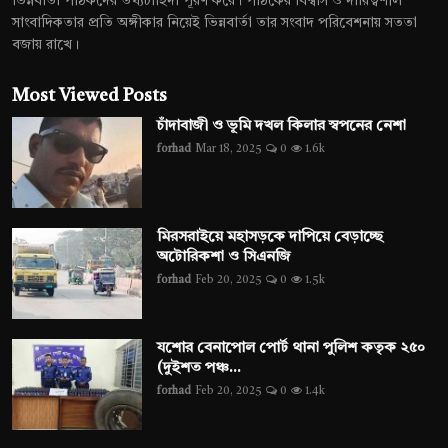
ভিন্নবার্তা পাঠকদের তথ্যচাহিদা পূরণ করে। পাঠকের বিশ্বাস ও দায়িত্বশীল
সাংবাদিকতার প্রতি অঙ্গীকার নিয়েই ভিন্নবার্তা তার সংবাদ পরিবেশনায় সততা
বজায় রাখে।
Most Viewed Posts
চাঁদাবাজী ও ভূমি দখল কিলার স্বপনের নেশা
forhad
Mar 18, 2025
0
1.6k
মিরসরাইয়ে মহাসড়কে দাপিয়ে বেড়াচ্ছে
অটোরিকশা ও সিএনজি
forhad
Feb 20, 2025
0
1.5k
যশোর বেনাপোল পোর্ট থানা পুলিশ কতৃক ২৫০
(দুইশত পঞ্চ...
forhad
Feb 20, 2025
0
1.4k