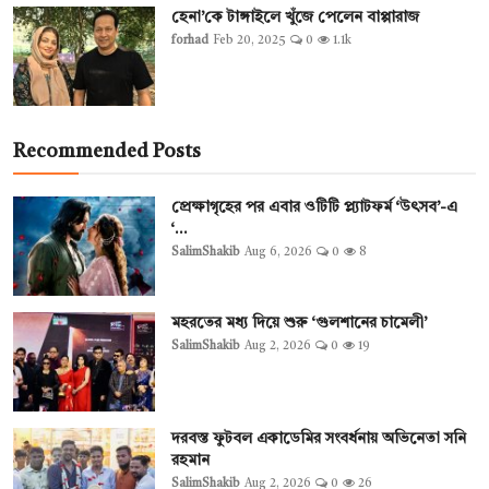
হেনা’কে টাঙ্গাইলে খুঁজে পেলেন বাপ্পারাজ
forhad
Feb 20, 2025
0
1.1k
Recommended Posts
প্রেক্ষাগৃহের পর এবার ওটিটি প্ল্যাটফর্ম ‘উৎসব’-এ
‘...
SalimShakib
Aug 6, 2026
0
8
মহরতের মধ্য দিয়ে শুরু ‘গুলশানের চামেলী’
SalimShakib
Aug 2, 2026
0
19
দরবস্ত ফুটবল একাডেমির সংবর্ধনায় অভিনেতা সনি
রহমান
SalimShakib
Aug 2, 2026
0
26