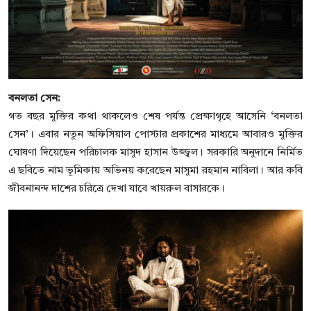
বনলতা সেন:
গত বছর মুক্তির কথা থাকলেও শেষ পর্যন্ত প্রেক্ষাগৃহে আসেনি ‘বনলতা
সেন’। এবার নতুন অফিসিয়াল পোস্টার প্রকাশের মাধ্যমে আবারও মুক্তির
ঘোষণা দিয়েছেন পরিচালক মাসুদ হাসান উজ্জ্বল। সরকারি অনুদানে নির্মিত
এ ছবিতে নাম ভূমিকায় অভিনয় করেছেন মাসুমা রহমান নাবিলা। আর কবি
জীবনানন্দ দাশের চরিত্রে দেখা যাবে খায়রুল বাসারকে।