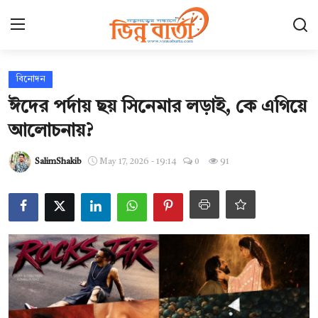
Login
Register
বিনোদন
ঈদের পর্দায় ছয় সিনেমার লড়াই, কে এগিয়ে
হোম
আলোচনায়?
ছবি ঘর
SalimShakib
May 17, 2026 - 19:14
0
91
Contact
যোগাযোগ
আন্তর্জাতিক
খেলা
সারাদেশ