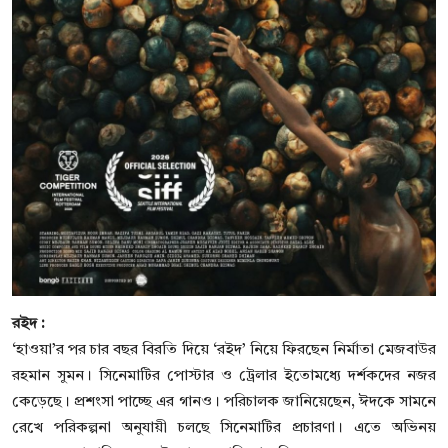
রইদ :
‘হাওয়া’র পর চার বছর বিরতি দিয়ে ‘রইদ’ নিয়ে ফিরছেন নির্মাতা মেজবাউর
রহমান সুমন। সিনেমাটির পোস্টার ও ট্রেলার ইতোমধ্যে দর্শকদের নজর
কেড়েছে। প্রশংসা পাচ্ছে এর গানও। পরিচালক জানিয়েছেন, ঈদকে সামনে
রেখে পরিকল্পনা অনুযায়ী চলছে সিনেমাটির প্রচারণা। এতে অভিনয়