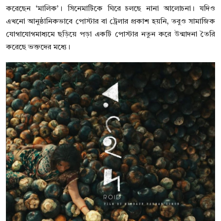
করেছেন ‘মালিক’। সিনেমাটিকে ঘিরে চলছে নানা আলোচনা। যদিও
এখনো আনুষ্ঠানিকভাবে পোস্টার বা ট্রেলার প্রকাশ হয়নি, তবুও সামাজিক
যোগাযোগমাধ্যমে ছড়িয়ে পড়া একটি পোস্টার নতুন করে উন্মাদনা তৈরি
করেছে ভক্তদের মধ্যে।