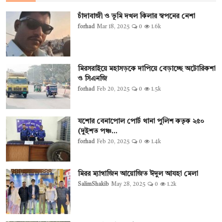
চাঁদাবাজী ও ভূমি দখল কিলার স্বপনের নেশা
forhad
Mar 18, 2025
0
1.6k
মিরসরাইয়ে মহাসড়কে দাপিয়ে বেড়াচ্ছে অটোরিকশা
ও সিএনজি
forhad
Feb 20, 2025
0
1.5k
যশোর বেনাপোল পোর্ট থানা পুলিশ কতৃক ২৫০
(দুইশত পঞ্চ...
forhad
Feb 20, 2025
0
1.4k
মিরর ম্যাগাজিন আয়োজিত ঈদুল আযহা মেলা
SalimShakib
May 28, 2025
0
1.2k