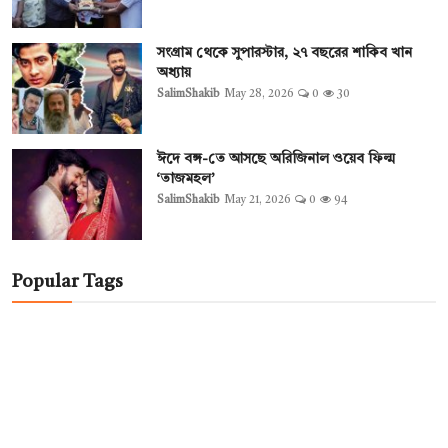
সংগ্রাম থেকে সুপারস্টার, ২৭ বছরের শাকিব খান
অধ্যায়
SalimShakib
May 28, 2026
0
30
ঈদে বঙ্গ-তে আসছে অরিজিনাল ওয়েব ফিল্ম
‘তাজমহল’
SalimShakib
May 21, 2026
0
94
Popular Tags