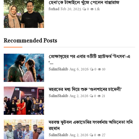
হেনা’কে টাঙ্গাইলে খুঁজে পেলেন বাপ্পারাজ
forhad
Feb 20, 2025
0
1.1k
Recommended Posts
প্রেক্ষাগৃহের পর এবার ওটিটি প্ল্যাটফর্ম ‘উৎসব’-এ
‘...
SalimShakib
Aug 6, 2026
0
10
মহরতের মধ্য দিয়ে শুরু ‘গুলশানের চামেলী’
SalimShakib
Aug 2, 2026
0
21
দরবস্ত ফুটবল একাডেমির সংবর্ধনায় অভিনেতা সনি
রহমান
SalimShakib
Aug 2, 2026
0
27