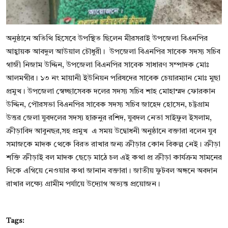
অনুষ্ঠানে অতিথি হিসেবে উপস্থিত ছিলেন মীরসরাই উপজেলা বিএনপির
আহ্বায়ক আবদুল আউয়াল চৌধুরী। উপজেলা বিএনপির সাবেক সদস্য সচিব
গাজী নিজাম উদ্দিন, উপজেলা বিএনপির সাবেক সাধারণ সম্পাদক মোঃ
আলমগীর। ১৩ নং মায়ানী ইউনিয়ন পরিষদের সাবেক চেয়ারম্যান মোঃ মুছা
প্রমুখ। উপজেলা স্বেচ্ছাসেবক দলের সদস্য সচিব শাহ মোহাম্মদ ফোরকান
উদ্দিন, পৌরসভা বিএনপির সাবেক সদস্য সচিব জাহেদ হোসেন, চট্টগ্রাম
উত্তর জেলা যুবদলের সদস্য হারুনুর রশিদ, যুবদল নেতা সাইফুল ইসলাম,
ক্রীড়াবিদ আবুনছর,সহ প্রমুখ এ সময় উদ্বোধনী অনুষ্ঠানে বক্তারা বলেন যুব
সমাজকে মাদক থেকে বিরত রাখার জন্য ক্রীড়ার কোন বিকল্প নেই। ক্রীড়া
শক্তি ক্রীড়াই বল মাদক ছেড়ে মাঠে চল এই কথা প্র ক্রীড়া কার্যক্রম সামনের
দিকে এগিয়ে নেওয়ার কথা জানান বক্তারা। জাতীয় ফুটবল অঙ্গনে অবদান
রাখার লক্ষ্যে গ্রামীম পর্যায়ে উদ্যোগ অত্যন্ত প্রয়োজন।
Tags: