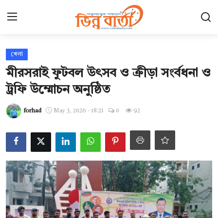
Login
Register
খেলা
মীরসরাই ফুটবল উৎসব ও ক্রীড়া সংর্বধনা ও
হোম
ট্রফি উম্মোচন অনুষ্ঠিত
Contact
forhad
May 3, 2026 - 18:21
0
92
যোগাযোগ
ছবি ঘর
আন্তর্জাতিক
খেলা
সারাদেশ