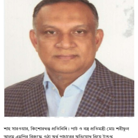
বিনোদন
বাণিজ্য
শিল্প ও সাহিত্য
জাতীয়
রাজনীতি
Bangla
শাহ সারওয়ার, কিশোরগঞ্জ প্রতিনিধি। পাট ও বস্ত্র প্রতিমন্ত্রী মোঃ শরীফুল
আলম এমপির বিরুদ্ধে ওঠা অর্থ পাচারের অভিযোগ নিয়ে উত্তপ্ত