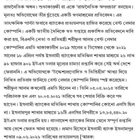
রাজনৈতিক অঙ্গন। শুভাকাঙ্ক্ষী রা একে ‘রাজনৈতিক অপপ্রচার’ বলছেন।
মূলতঃ অভিযোগের তীর ছুঁড়েছে একটি গণমাধ্যমের প্রতিবেদন। এর
তাৎক্ষনিক পাল্টা জবাবে ব্যাংকের প্রত্যয়নপত্র হাজির করেছে বেস্ট লেদার
কোম্পানি। একটি জাতীয় দৈনিকে গত সপ্তাহে প্রকাশিত প্রতিবেদনে দাবি
করা হয়, বিএনপি নেতা ও প্রতিমন্ত্রী শরীফুল আলম বেস্ট লেদার
কোম্পানির এমডি থাকাকালীন ২০১৯ সালের ৫ ডিসেম্বর থেকে ২০২১
সালের ১৮ এপ্রিল পর্যন্ত ইসলামী ব্যাংকের মতিঝিল শাখার মাধ্যমে ২৬ লাখ
৯৮ হাজার ৯০১ ইউএস ডলার মূল্যের চামড়া রপ্তানি করে সেই অর্থ দেশে
ফেরাননি। এ অভিযোগকে ‘উদ্দেশ্যপ্রণোদিত ও ভিত্তিহীন’ আখ্যা দিয়ে
লিখিত প্রতিবাদ জানিয়ে বেস্ট লেদার কোম্পানি বিষয় স্পষ্ট করেছেন।
শরীফুল আলম কখনোই এমডি ছিলেন না। তিনি ০৫.০৫.২০১৫ তারিখে
পরিচালক হন এবং ২০.০৫.২০২১ তারিখে সব শেয়ার বিক্রি করে পদ
ছাড়েন। ইসলামী ব্যাংকের মতিঝিল শাখায় কোম্পানির কোনো এলসি ছিল
না। ইসলামপুর শাখার মাধ্যমে ১৬টি এলসির বিপরীতে ১৩,৮৫,৫৪০.২০
ইউএস ডলার রপ্তানি হয়। বাংলাদেশ ব্যাংকের নিয়ম মেনে সম্পূর্ণ রপ্তানি
আয় দেশে ফেরত আনা হয়েছে। প্রমাণ হিসেবে ইসলামী ব্যাংক ইসলামপুর
শাখার ০৯.০৬.২০২৬ তারিখের প্রত্যয়নপত্র [স্মারক: