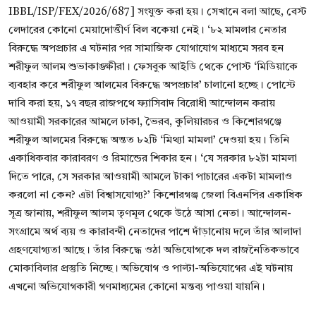
IBBL/ISP/FEX/2026/687] সংযুক্ত করা হয়। সেখানে বলা আছে, বেস্ট
লেদারের কোনো মেয়াদোত্তীর্ণ বিল বকেয়া নেই। ‘৮২ মামলার নেতার
বিরুদ্ধে অপপ্রচার এ ঘটনার পর সামাজিক যোগাযোগ মাধ্যমে সরব হন
শরীফুল আলম শুভাকাঙ্ক্ষীরা। ফেসবুক আইডি থেকে পোস্ট ‘মিডিয়াকে
ব্যবহার করে শরীফুল আলমের বিরুদ্ধে অপপ্রচার’ চালানো হচ্ছে। পোস্টে
দাবি করা হয়, ১৭ বছর রাজপথে ফ্যাসিবাদ বিরোধী আন্দোলন করায়
আওয়ামী সরকারের আমলে ঢাকা, ভৈরব, কুলিয়ারচর ও কিশোরগঞ্জে
শরীফুল আলমের বিরুদ্ধে অন্তত ৮২টি ‘মিথ্যা মামলা’ দেওয়া হয়। তিনি
একাধিকবার কারাবরণ ও রিমান্ডের শিকার হন। ‘যে সরকার ৮২টা মামলা
দিতে পারে, সে সরকার আওয়ামী আমলে টাকা পাচারের একটা মামলাও
করলো না কেন? এটা বিশ্বাসযোগ্য?’ কিশোরগঞ্জ জেলা বিএনপির একাধিক
সূত্র জানায়, শরীফুল আলম তৃণমূল থেকে উঠে আসা নেতা। আন্দোলন-
সংগ্রামে অর্থ ব্যয় ও কারাবন্দী নেতাদের পাশে দাঁড়ানোয় দলে তাঁর আলাদা
গ্রহণযোগ্যতা আছে। তাঁর বিরুদ্ধে ওঠা অভিযোগকে দল রাজনৈতিকভাবে
মোকাবিলার প্রস্তুতি নিচ্ছে। অভিযোগ ও পাল্টা-অভিযোগের এই ঘটনায়
এখনো অভিযোগকারী গণমাধ্যমের কোনো মন্তব্য পাওয়া যায়নি।