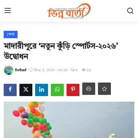
Login
Register
খেলা
মাদারীপুরে ‘নতুন কুঁড়ি স্পোর্টস-২০২৬’
হোম
উদ্বোধন
ছবি ঘর
forhad
May 3, 2026 - 09:36
0
95
Contact
যোগাযোগ
আন্তর্জাতিক
খেলা
সারাদেশ