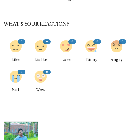
WHAT'S YOUR REACTION?
0
0
0
0
0
Like
Dislike
Love
Funny
Angry
0
0
Sad
Wow