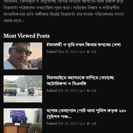
বিনোদন, খেলাধুলা ও প্রযুক্তিসহ বিভিন্ন বিভাগে আপডেট খবর প্রকাশ করে
ভিন্নবার্তা পাঠকদের তথ্যচাহিদা পূরণ করে। পাঠকের বিশ্বাস ও দায়িত্বশীল
সাংবাদিকতার প্রতি অঙ্গীকার নিয়েই ভিন্নবার্তা তার সংবাদ পরিবেশনায় সততা
বজায় রাখে।
Most Viewed Posts
চাঁদাবাজী ও ভূমি দখল কিলার স্বপনের নেশা
forhad
Mar 18, 2025
0
1.6k
মিরসরাইয়ে মহাসড়কে দাপিয়ে বেড়াচ্ছে
অটোরিকশা ও সিএনজি
forhad
Feb 20, 2025
0
1.5k
যশোর বেনাপোল পোর্ট থানা পুলিশ কতৃক ২৫০
(দুইশত পঞ্চ...
forhad
Feb 20, 2025
0
1.4k