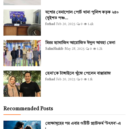
যশোর বেনাপোল পোর্ট থানা পুলিশ কতৃক ২৫০
(দুইশত পঞ্চ...
forhad
Feb 20, 2025
0
1.4k
মিরর ম্যাগাজিন আয়োজিত ঈদুল আযহা মেলা
SalimShakib
May 28, 2025
0
1.2k
হেনা’কে টাঙ্গাইলে খুঁজে পেলেন বাপ্পারাজ
forhad
Feb 20, 2025
0
1.1k
Recommended Posts
প্রেক্ষাগৃহের পর এবার ওটিটি প্ল্যাটফর্ম ‘উৎসব’-এ