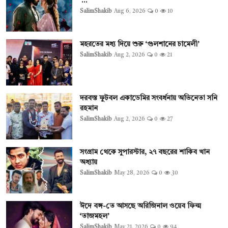
‘...
SalimShakib
Aug 6, 2026
0
10
মহরতের মধ্য দিয়ে শুরু ‘গুলশানের চামেলী’
SalimShakib
Aug 2, 2026
0
21
দরবস্ত ফুটবল একাডেমির সংবর্ধনায় অভিনেতা সনি
রহমান
SalimShakib
Aug 2, 2026
0
27
সংগ্রাম থেকে সুপারস্টার, ২৭ বছরের শাকিব খান
অধ্যায়
SalimShakib
May 28, 2026
0
30
ঈদে বঙ্গ-তে আসছে অরিজিনাল ওয়েব ফিল্ম
‘তাজমহল’
SalimShakib
May 21, 2026
0
94