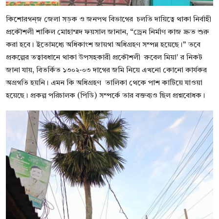
কিশোরগন্জ জেলা সড়ক ও জনপথ বিভাগের চলতি দায়িত্বে থাকা নির্বাহী
প্রকৌশলী শাকিল মোহাম্মদ ফয়সাল জানান, “ড্রেন নির্মাণ কাজ দ্রুত শুরু
করা হবে। ইতোমধ্যে অধিকাংশ জায়গা অধিগ্রহণ সম্পন্ন হয়েছে।” তবে
প্রকল্পের তত্বাবধানে থাকা উপসহকারী প্রকৌশলী রুবেল মিয়া' র নিকট
জানা যায়, বিতর্কিত ১৩০২-০৩ দাগের জমি নিয়ে এখনো কোনো কার্যকর
অগ্রগতি হয়নি। এমন কি অধিগ্রহণ তালিকা থেকে পাশ কাটিয়ে যাওয়া
হয়েছে। প্রকল্প পরিচালক (পিডি) সম্পর্কে তার বক্তব্যও ছিল প্রশ্নবোধক।