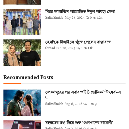
মিরর ম্যাগাজিন আয়োজিত ঈদুল আযহা মেলা
SalimShakib
May 28, 2025
0
1.2k
হেনা’কে টাঙ্গাইলে খুঁজে পেলেন বাপ্পারাজ
forhad
Feb 20, 2025
0
1.1k
Recommended Posts
প্রেক্ষাগৃহের পর এবার ওটিটি প্ল্যাটফর্ম ‘উৎসব’-এ
‘...
SalimShakib
Aug 6, 2026
0
9
মহরতের মধ্য দিয়ে শুরু ‘গুলশানের চামেলী’