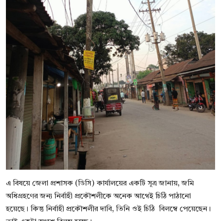
এ বিষয়ে জেলা প্রশাসক (ডিসি) কার্যালয়ের একটি সূত্র জানায়, জমি
অধিগ্রহণের জন্য নির্বাহী প্রকৌশলীকে অনেক আগেই চিঠি পাঠানো
হয়েছে। কিন্তু নির্বাহী প্রকৌশলীর দাবি, তিনি ওই চিঠি বিলম্বে পেয়েছেন।