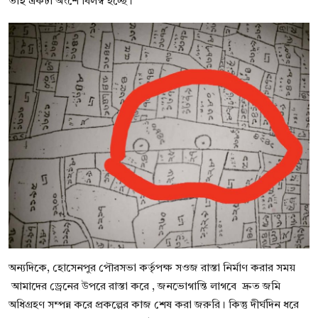
তাই একটা অংশে বিলম্ব হচ্ছে।
অন্যদিকে, হোসেনপুর পৌরসভা কর্তৃপক্ষ সওজ রাস্তা নির্মাণ করার সময়
আমাদের ড্রেনের উপরে রাস্তা করে , জনভোগান্তি লাগবে দ্রুত জমি
অধিগ্রহণ সম্পন্ন করে প্রকল্পের কাজ শেষ করা জরুরি। কিন্তু দীর্ঘদিন ধরে