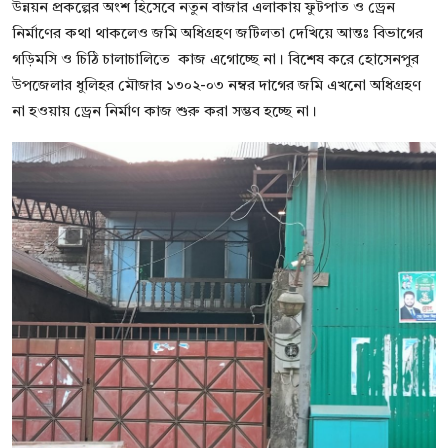
উন্নয়ন প্রকল্পের অংশ হিসেবে নতুন বাজার এলাকায় ফুটপাত ও ড্রেন
নির্মাণের কথা থাকলেও জমি অধিগ্রহণ জটিলতা দেখিয়ে আন্তঃ বিভাগের
গড়িমসি ও চিঠি চালাচালিতে কাজ এগোচ্ছে না। বিশেষ করে হোসেনপুর
উপজেলার ধুলিহর মৌজার ১৩০২-০৩ নম্বর দাগের জমি এখনো অধিগ্রহণ
না হওয়ায় ড্রেন নির্মাণ কাজ শুরু করা সম্ভব হচ্ছে না।