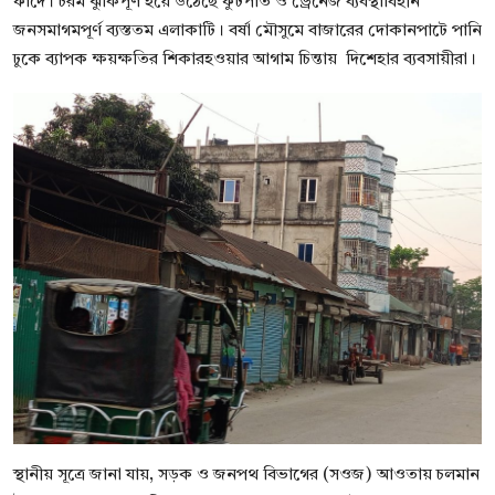
ফাঁদে। চরম ঝুঁকিপূর্ণ হয়ে উঠেছে ফুটপাত ও ড্রেনেজ ব্যবস্থাবিহীন
জনসমাগমপূর্ণ ব্যস্ততম এলাকাটি। বর্ষা মৌসুমে বাজারের দোকানপাটে পানি
ঢুকে ব্যাপক ক্ষয়ক্ষতির শিকারহওয়ার আগাম চিন্তায় দিশেহার ব্যবসায়ীরা।
স্থানীয় সূত্রে জানা যায়, সড়ক ও জনপথ বিভাগের (সওজ) আওতায় চলমান