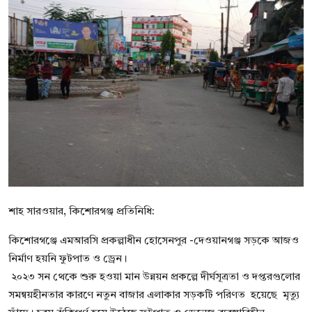
বিনোদন
বাণিজ্য
শিল্প ও সাহিত্য
জাতীয়
রাজনীতি
Bangla
শাহ সারওয়ার, কিশোরগঞ্জ প্রতিনিধি:
কিশোরগঞ্জে এমআরসি প্রকল্পাধীন হোসেনপুর -দেওয়ানগঞ্জ সড়কে আজও
নির্মাণ হয়নি ফুটপাত ও ড্রেন।
২০২৩ সন থেকে শুরু হওয়া মান উন্নয়ন প্রকল্পে দীর্ঘসূত্রতা ও দপ্তরগুলোর
সমন্বয়হীনতার কারণে নতুন বাজার এলাকার সড়কটি পরিণত হয়েছে মৃত্যু