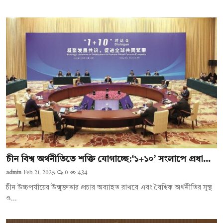
চীন বিশ্ব অর্থনীতিতে শক্তি যোগাচ্ছে:‘১+১০’ সংলাপে প্রধা...
admin
Feb 21, 2025
0
434
চীন উচ্চপর্যায়ের উন্মুক্ততার প্রচার অব্যাহত রাখবে এবং বৈশ্বিক অর্থনীতির সুস্থ
ও...