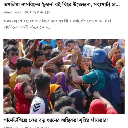
তসলিমা নাসরিনের ‘চুম্বন’ বই ঘিরে উত্তেজনা, সব্যসাচী প্র...
admin
Feb 21, 2025
0
358
অমর একুশে বইমেলায় ভারতে বসবাসকারী বাংলাদেশি লেখক তসলিমা
নাসরিনের একটি বইকে কেন্দ...
গার্মেন্টশিল্পে ফের বড় ধরনের অস্থিরতা সৃষ্টির পাঁয়তারা