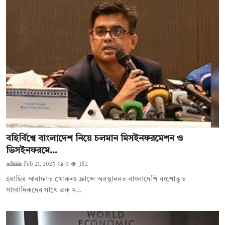
বহির্বিশ্বে বাংলাদেশ নিয়ে চলমান মিসইনফরমেশন ও
ডিসইনফরমে...
admin
Feb 21, 2025
0
382
ইয়াছির আরাফাত খোকনঃ ফ্রান্সে অবস্থানরত বাংলাদেশি বংশোদ্ভূত
সাংবাদিকদের সাথে এক ম...