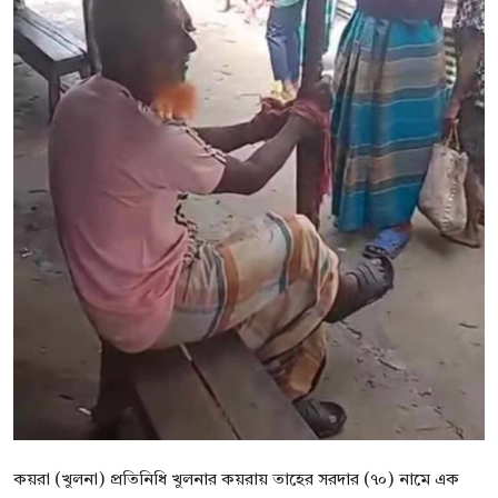
বিনোদন
বাণিজ্য
শিল্প ও সাহিত্য
জাতীয়
রাজনীতি
Bangla
কয়রা (খুলনা) প্রতিনিধি খুলনার কয়রায় তাহের সরদার (৭০) নামে এক