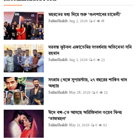
মহরতের মধ্য দিয়ে শুরু ‘গুলশানের চামেলী’
SalimShakib
Aug 2, 2026
0
18
দরবস্ত ফুটবল একাডেমির সংবর্ধনায় অভিনেতা সনি
রহমান
SalimShakib
Aug 2, 2026
0
23
সংগ্রাম থেকে সুপারস্টার, ২৭ বছরের শাকিব খান
অধ্যায়
SalimShakib
May 28, 2026
0
25
ঈদে বঙ্গ-তে আসছে অরিজিনাল ওয়েব ফিল্ম
‘তাজমহল’
SalimShakib
May 21, 2026
0
92