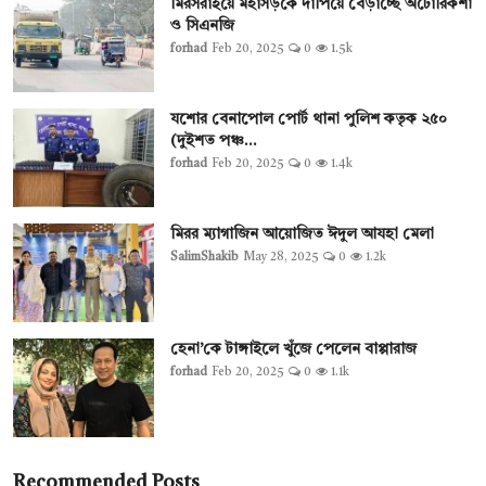
মিরসরাইয়ে মহাসড়কে দাপিয়ে বেড়াচ্ছে অটোরিকশা
ও সিএনজি
forhad
Feb 20, 2025
0
1.5k
যশোর বেনাপোল পোর্ট থানা পুলিশ কতৃক ২৫০
(দুইশত পঞ্চ...
forhad
Feb 20, 2025
0
1.4k
মিরর ম্যাগাজিন আয়োজিত ঈদুল আযহা মেলা
SalimShakib
May 28, 2025
0
1.2k
হেনা’কে টাঙ্গাইলে খুঁজে পেলেন বাপ্পারাজ
forhad
Feb 20, 2025
0
1.1k
Recommended Posts