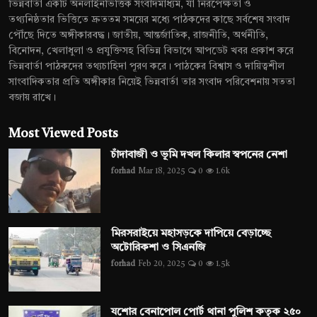
ভিন্নবার্তা একটি অনলাইনভিত্তিক সংবাদমাধ্যম, যা নিরপেক্ষতা ও
তথ্যনিষ্ঠতার ভিত্তিতে দ্রুততম সময়ের মধ্যে পাঠকদের কাছে সর্বশেষ সংবাদ
পৌঁছে দিতে অঙ্গীকারবদ্ধ। জাতীয়, আন্তর্জাতিক, রাজনীতি, অর্থনীতি,
বিনোদন, খেলাধুলা ও প্রযুক্তিসহ বিভিন্ন বিভাগে আপডেট খবর প্রকাশ করে
ভিন্নবার্তা পাঠকদের তথ্যচাহিদা পূরণ করে। পাঠকের বিশ্বাস ও দায়িত্বশীল
সাংবাদিকতার প্রতি অঙ্গীকার নিয়েই ভিন্নবার্তা তার সংবাদ পরিবেশনায় সততা
বজায় রাখে।
Most Viewed Posts
চাঁদাবাজী ও ভূমি দখল কিলার স্বপনের নেশা
forhad
Mar 18, 2025
0
1.6k
মিরসরাইয়ে মহাসড়কে দাপিয়ে বেড়াচ্ছে
অটোরিকশা ও সিএনজি
forhad
Feb 20, 2025
0
1.5k
যশোর বেনাপোল পোর্ট থানা পুলিশ কতৃক ২৫০