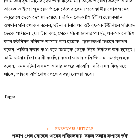
তিনি তাঁর বৃদ্ধা মায়ের দেখাশুনা করেন না। তাঁকে শায়েস্তা করতে আমার
আরেক ভাইপো জুনায়েদ তাঁকে বেঁধে রাখেন। পরে স্থানীয় লোকজনের
অনুরোধে ছেড়ে দেওয়া হয়েছে। দক্ষিন বেদকাশি ইউপি চেয়ারম্যান
ওসমান গনি খোকন বলেন, ঘটনা জানার পর ওই বৃদ্ধকে ইউনিয়ন পরিষদে
ডেকে পাঠানো হয়। তাঁর কাছ থেকে ঘটনা জানার পর দুই পক্ষকে নোটিশ
করে ইউনিয়ন পরিষদে আসতে বলা হয়েছে। ভুক্তভোগী তাহের সরদার
বলেন, শালিস করার কথা বলে আমাকে ডেকে নিয়ে নির্যাতন করা হয়েছে।
আমি ঘটনার বিচার দাবী করছি। কয়রা থানার ওসি জি এম এমদাদুল হক
বলেন, এমন ঘটনা এখনও আমার নজরে আসেনি। যদি এমন কিছু ঘটে
থাকে, তাহলে অভিযোগ পেলে ব্যবস্থা নেওয়া হবে।
Tags:
PREVIOUS ARTICLE
প্রকাশ পেল সোহেল খানের পরিচালনায় 'বকুল তলায় রুপারে তুই'