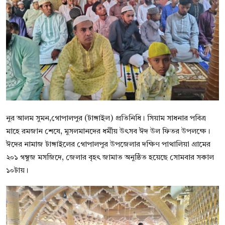
বিনোদন
বাণিজ্য
শিল্প ও সাহিত্য
জাতীয়
রাজনীতি
নুর আলম সুমন,গোপালপুর (টাঙ্গাইল) প্রতিনিধি। সিয়াম সাধনার পবিত্র
Bangla
মাহে রমজান শেষে, মুসলমানদের ধর্মীয় উৎসব ঈদ উল ফিতর উপলক্ষে।
ঈদের নামাজ টাঙ্গাইলের গোপালপুর উপজেলার দক্ষিণ পাথালিয়া গ্রামের
২০১ গম্বুজ মসজিদে, জেলার বৃহৎ জামাত অনুষ্ঠিত হয়েছে সোমবার সকাল
১০টায়।