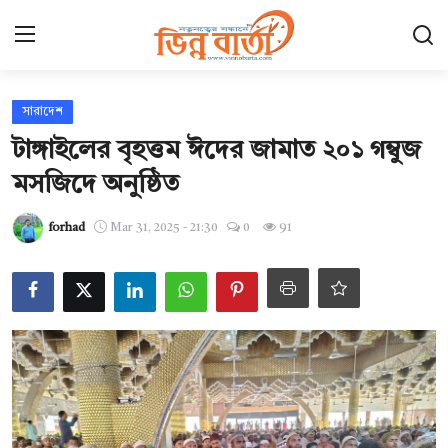
Login
Register
সারাদেশ
টাঙ্গাইলের বৃহত্তম ঈদের জামাত ২০১ গম্বুজ
হোম
মসজিদে অনুষ্ঠিত
Contact
forhad
Mar 31, 2025 - 21:30
0
91
যোগাযোগ
ছবি ঘর
আন্তর্জাতিক
খেলা
সারাদেশ