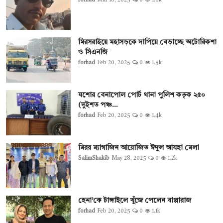
forhad
Mar 18, 2025
0
1.6k
মিরসরাইয়ে মহাসড়কে দাপিয়ে বেড়াচ্ছে অটোরিকশা
ও সিএনজি
forhad
Feb 20, 2025
0
1.5k
যশোর বেনাপোল পোর্ট থানা পুলিশ কতৃক ২৫০
(দুইশত পঞ্চ...
forhad
Feb 20, 2025
0
1.4k
মিরর ম্যাগাজিন আয়োজিত ঈদুল আযহা মেলা
SalimShakib
May 28, 2025
0
1.2k
হেনা’কে টাঙ্গাইলে খুঁজে পেলেন বাপ্পারাজ
forhad
Feb 20, 2025
0
1.1k