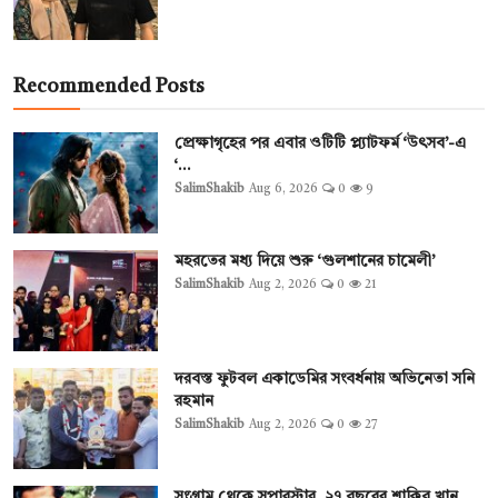
Recommended Posts
প্রেক্ষাগৃহের পর এবার ওটিটি প্ল্যাটফর্ম ‘উৎসব’-এ
‘...
SalimShakib
Aug 6, 2026
0
9
মহরতের মধ্য দিয়ে শুরু ‘গুলশানের চামেলী’
SalimShakib
Aug 2, 2026
0
21
দরবস্ত ফুটবল একাডেমির সংবর্ধনায় অভিনেতা সনি
রহমান
SalimShakib
Aug 2, 2026
0
27
সংগ্রাম থেকে সুপারস্টার, ২৭ বছরের শাকিব খান