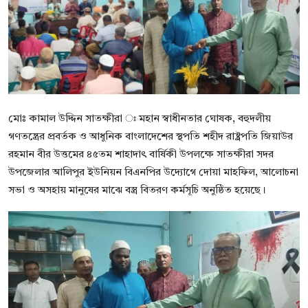
বিনোদন
বাণিজ্য
শিল্প ও সাহিত্য
জাতীয়
মোঃ কামাল উদ্দিন সাতক্ষীরা ঃ মহান স্বাধীনতার ঘোষক, বহুদলীয়
গণতন্ত্রের প্রবর্তক ও আধুনিক বাংলাদেশের স্থপতি শহীদ রাষ্ট্রপতি জিয়াউর
রাজনীতি
রহমান বীর উত্তমের ৪৫তম শাহাদাৎ বার্ষিকী উপলক্ষে সাতক্ষীরা সদর
উপজেলার আলিপুর ইউনিয়ন বিএনপির উদ্যোগে দোয়া মাহফিল, আলোচনা
Bangla
সভা ও অসহায় মানুষের মাঝে বস্ত্র বিতরণ কর্মসূচি অনুষ্ঠিত হয়েছে।