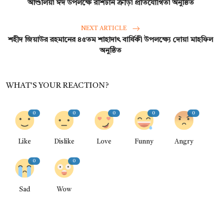
আশুলিয়া ঈদ উপলক্ষে রশিটান ক্রীড়া প্রতিযোগিতা অনুষ্ঠিত
NEXT ARTICLE
শহীদ জিয়াউর রহমানের ৪৫তম শাহাদাৎ বার্ষিকী উপলক্ষ্যে দোয়া মাহফিল
অনুষ্ঠিত
WHAT'S YOUR REACTION?
0
0
0
0
0
Like
Dislike
Love
Funny
Angry
0
0
Sad
Wow