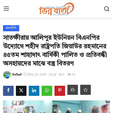
Login
Register
রাজনীতি
সাতক্ষীরায় আলিপুর ইউনিয়ন বিএনপির
হোম
উদ্যোগে শহীদ রাষ্ট্রপতি জিয়াউর রহমানের
ছবি ঘর
৪৫তম শাহাদাৎ বার্ষিকী পালিত ও প্রতিবন্ধী
অসহায়দের মাঝে বস্ত্র বিতরণ
Contact
forhad
May 30, 2026 - 22:29
0
65
যোগাযোগ
আন্তর্জাতিক
খেলা
সারাদেশ