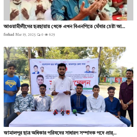
আওয়ামীলীগের ছত্রছায়ায় থেকে এখন বিএনপিতে ঘেঁষার চেষ্টা আ...
forhad
Mar 19, 2025
0
629
জামালপুর ছাত্র অধিকার পরিষদের সাধারণ সম্পাদক পদে প্রার্...