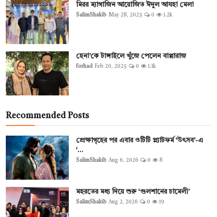
মিরর ম্যাগাজিন আয়োজিত ঈদুল আযহা মেলা
SalimShakib
May 28, 2025
0
1.2k
হেনা’কে টাঙ্গাইলে খুঁজে পেলেন বাপ্পারাজ
forhad
Feb 20, 2025
0
1.1k
Recommended Posts
প্রেক্ষাগৃহের পর এবার ওটিটি প্ল্যাটফর্ম ‘উৎসব’-এ
‘...
SalimShakib
Aug 6, 2026
0
8
মহরতের মধ্য দিয়ে শুরু ‘গুলশানের চামেলী’
SalimShakib
Aug 2, 2026
0
19