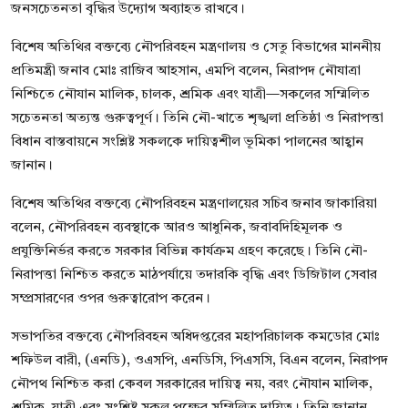
জনসচেতনতা বৃদ্ধির উদ্যোগ অব্যাহত রাখবে।
বিশেষ অতিথির বক্তব্যে নৌপরিবহন মন্ত্রণালয় ও সেতু বিভাগের মাননীয়
প্রতিমন্ত্রী জনাব মোঃ রাজিব আহসান, এমপি বলেন, নিরাপদ নৌযাত্রা
নিশ্চিতে নৌযান মালিক, চালক, শ্রমিক এবং যাত্রী—সকলের সম্মিলিত
সচেতনতা অত্যন্ত গুরুত্বপূর্ণ। তিনি নৌ-খাতে শৃঙ্খলা প্রতিষ্ঠা ও নিরাপত্তা
বিধান বাস্তবায়নে সংশ্লিষ্ট সকলকে দায়িত্বশীল ভূমিকা পালনের আহ্বান
জানান।
বিশেষ অতিথির বক্তব্যে নৌপরিবহন মন্ত্রণালয়ের সচিব জনাব জাকারিয়া
বলেন, নৌপরিবহন ব্যবস্থাকে আরও আধুনিক, জবাবদিহিমূলক ও
প্রযুক্তিনির্ভর করতে সরকার বিভিন্ন কার্যক্রম গ্রহণ করেছে। তিনি নৌ-
নিরাপত্তা নিশ্চিত করতে মাঠপর্যায়ে তদারকি বৃদ্ধি এবং ডিজিটাল সেবার
সম্প্রসারণের ওপর গুরুত্বারোপ করেন।
সভাপতির বক্তব্যে নৌপরিবহন অধিদপ্তরের মহাপরিচালক কমডোর মোঃ
শফিউল বারী, (এনডি), ওএসপি, এনডিসি, পিএসসি, বিএন বলেন, নিরাপদ
নৌপথ নিশ্চিত করা কেবল সরকারের দায়িত্ব নয়, বরং নৌযান মালিক,