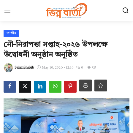
Login
Register
জাতীয়
নৌ-নিরাপত্তা সপ্তাহ-২০২৬ উপলক্ষে
হোম
উদ্বোধনী অনুষ্ঠান অনুষ্ঠিত
ছবি ঘর
SalimShakib
May 10, 2026 - 12:10
0
58
Contact
যোগাযোগ
আন্তর্জাতিক
খেলা
সারাদেশ