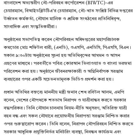
বাংলাদেশ অভ্যন্তরীণ নৌ-পরিবহন কর্পোরেশন (BIWTC)-এর
চেয়ারম্যান, বিআইডব্লিউটিএ’র চেয়ারম্যান, নৌ-খাত সংশ্লিষ্ট বিভিন্ন দপ্তরের
ঊর্ধ্বতন কর্মকর্তা, নৌযান মালিক ও শ্রমিক সংগঠনের প্রতিনিধিবৃন্দ,
সাংবাদিক এবং সংস্কৃতিকর্মীরা।
অনুষ্ঠানের সভাপতিত্ব করেন নৌপরিবহন অধিদপ্তরের মহাপরিচালক
কমডোর মোঃ শফিউল বারী, (এনডি), ওএসপি, এনডিসি, পিএসসি, বিএন।
সকাল ৯:৩০টায় অনুষ্ঠানের সূচনা হয় অতিথিবৃন্দের আগমন ও আসন
গ্রহণের মাধ্যমে। পরবর্তীতে পবিত্র কোরআন তিলাওয়াত ও বাংলা তরজমা
পরিবেশন করা হয়। অনুষ্ঠানে জীবনরক্ষাকারী ও অগ্নিনির্বাপক সরঞ্জাম
ব্যবহারের ওপর একটি সচেতনতামূলক ভিডিও প্রদর্শন করা হয়।
প্রধান অতিথির বক্তব্যে মাননীয় মন্ত্রী জনাব শেখ রবিউল আলম, এমপি
বলেন, দেশের নৌপথকে শতভাগ নিরাপদ ও যাত্রীবান্ধব করতে সরকার
বদ্ধপরিকর। তিনি নৌযান চালনায় নিয়ম-নীতি অনুসরণ, অতিরিক্ত যাত্রী
বহন বন্ধ এবং সকল নৌযানে প্রয়োজনীয় নিরাপত্তা সরঞ্জাম নিশ্চিত করার
ওপর গুরুত্বারোপ করেন। তিনি বলেন, নিরাপদ নৌপরিবহন নিশ্চিত করতে
সরকার আধুনিক প্রযুক্তিনির্ভর মনিটরিং ব্যবস্থা, নিবন্ধন কার্যক্রম এবং