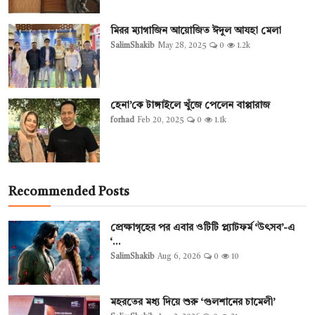
মিরর ম্যাগাজিন আয়োজিত ঈদুল আযহা মেলা
SalimShakib
May 28, 2025
0
1.2k
হেনা’কে টাঙ্গাইলে খুঁজে পেলেন বাপ্পারাজ
forhad
Feb 20, 2025
0
1.1k
Recommended Posts
প্রেক্ষাগৃহের পর এবার ওটিটি প্ল্যাটফর্ম ‘উৎসব’-এ
‘...
SalimShakib
Aug 6, 2026
0
10
মহরতের মধ্য দিয়ে শুরু ‘গুলশানের চামেলী’