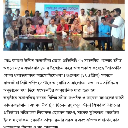
বিনোদন
বাণিজ্য
শিল্প ও সাহিত্য
জাতীয়
রাজনীতি
মোঃ কামাল উদ্দিন সাতক্ষীরা জেলা প্রতিনিধি ঃ সাতক্ষীরা জেলার ক্রীড়া
অঙ্গনে নতুন সম্ভাবনার দুয়ার উন্মোচন করে আত্মপ্রকাশ করেছে “সাতক্ষীরা
Bangla
জেলা ধারাভাষ্যকার অ্যাসোসিয়েশন”। শুক্রবার (১৭ এপ্রিল) সকালে
সাতক্ষীরা সিটি শপিং সেন্টারে আয়োজিত আলোচনা সভা ও মতবিনিময়
অনুষ্ঠানের মধ্য দিয়ে সংগঠনটির আনুষ্ঠানিক যাত্রা শুরু হয়।
অনুষ্ঠানে সভাপতিত্ব করেন বিশিষ্ট ক্রীড়া সংগঠক ও সাবেক অ্যাথলেট কাজী
কামরুজ্জামান। এসময় উপস্থিত ছিলেন রসুলপুর ক্রীড়া শিক্ষা প্রতিষ্ঠানের
প্রতিষ্ঠাতা পরিচালক লিয়াকত হোসেন অরুণ, সাবেক ফুটবলার রেজাউল
ইসলাম খোকন, রেফারি তাপস কুমার সরকার এবং অভিজ্ঞ ধারাভাষ্যকার
শাহজাহান সিরাজ ও নূর মোহাম্মদ।