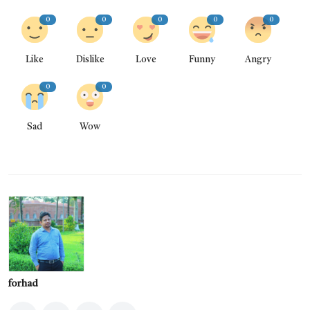
0
0
0
0
0
Like
Dislike
Love
Funny
Angry
0
0
Sad
Wow
forhad