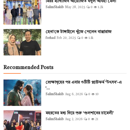
মিরর ম্যাগাজিন আয়োজিত ঈদুল আযহা মেলা
SalimShakib
May 28, 2025
0
1.2k
হেনা’কে টাঙ্গাইলে খুঁজে পেলেন বাপ্পারাজ
forhad
Feb 20, 2025
0
1.1k
Recommended Posts
প্রেক্ষাগৃহের পর এবার ওটিটি প্ল্যাটফর্ম ‘উৎসব’-এ
‘...
SalimShakib
Aug 6, 2026
0
10
মহরতের মধ্য দিয়ে শুরু ‘গুলশানের চামেলী’
SalimShakib
Aug 2, 2026
0
21