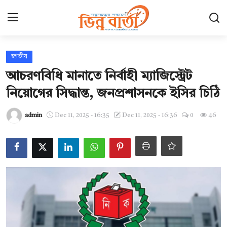
Login
Register
জাতীয়
আচরণবিধি মানাতে নির্বাহী ম্যাজিস্ট্রেট
হোম
নিয়োগের সিদ্ধান্ত, জনপ্রশাসনকে ইসির চিঠি
ছবি ঘর
admin
Dec 11, 2025 - 16:35
Dec 11, 2025 - 16:36
0
46
Contact
যোগাযোগ
আন্তর্জাতিক
খেলা
সারাদেশ